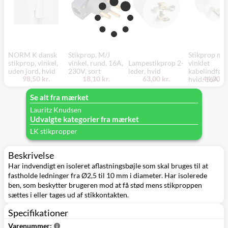
NORM K dansk
Stikprop, M/J
Stikprop me
stikprop, vinkel,
vinkel, rund, 16A,
Lampestikprop 2-
vinklet
uden jord, hvid
230V, sort
leder, hvid
kabelindføri
98,50 kr.
18,10 kr.
63,00 kr.
44,00 kr
hvid, 16A
Se alt fra mærket
Lauritz Knudsen
Udvalgte kategorier fra mærket
LK stikpropper
Beskrivelse
Har indvendigt en isoleret aflastningsbøjle som skal bruges til at
fastholde ledninger fra Ø2,5 til 10 mm i diameter. Har isolerede
ben, som beskytter brugeren mod at få stød mens stikproppen
sættes i eller tages ud af stikkontakten.
Specifikationer
Varenummer: