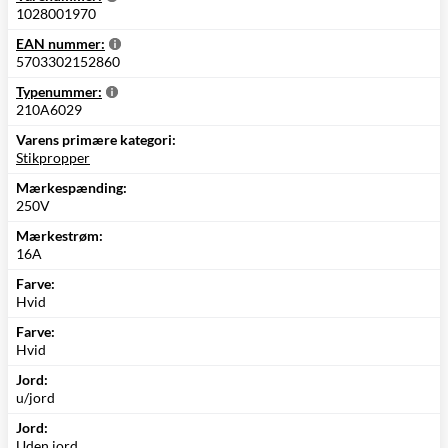
1028001970
EAN nummer:
5703302152860
Typenummer:
210A6029
Varens primære kategori:
Stikpropper
Mærkespænding:
250V
Mærkestrøm:
16A
Farve:
Hvid
Farve:
Hvid
Jord:
u/jord
Jord:
Uden jord