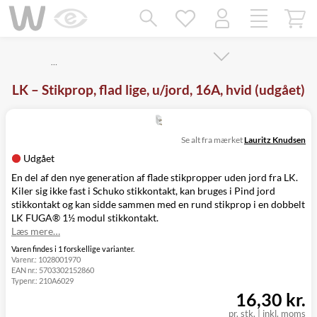
Mangler chatten?
Ret samtykke!
…
LK – Stikprop, flad lige, u/jord, 16A, hvid (udgået)
Se alt fra mærket
Lauritz Knudsen
Udgået
En del af den nye generation af flade stikpropper uden jord fra LK.
Kiler sig ikke fast i
Schuko stikkontakt
, kan bruges i Pind jord
stikkontakt og kan sidde sammen med en rund stikprop i en
dobbelt
LK FUGA® 1½ modul stikkontakt
.
Læs mere…
Varen findes i 1 forskellige varianter.
Varenr.:
1028001970
EAN nr.:
5703302152860
Typenr.:
210A6029
16,30 kr.
pr. stk.
|
inkl. moms