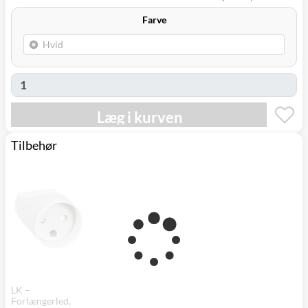
Farve
Læg i kurven
Tilbehør
LK –
Forlængerled,