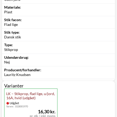
Materiale:
Plast
Stik facon:
Flad lige
Stik type:
Dansk stik
Type:
Stikprop
Udendørsbrug:
Nej
Producent/forhandler:
Lauritz Knudsen
Varianter
LK – Stikprop, flad lige, u/jord,
16A, hvid (udgået)
Udgået
Varenr.:
1028001970
16,30 kr.
pr. stk.
|
inkl. moms