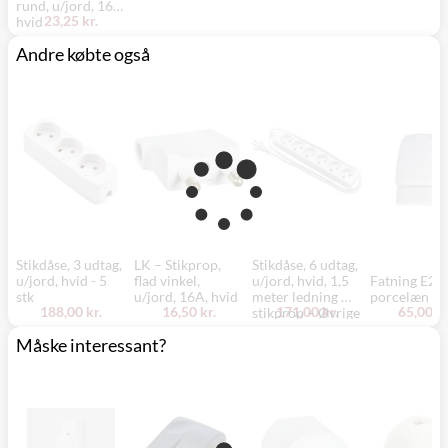
rund, u/jord, 16A,
23,25 kr.
hvid
Andre købte også
Stikdåse, 3 udtag,
LK – Stikprop,
Stikdåse, 6 udtag,
u/jord, hvid - 5
flad vinkel,
u/jord, hvid, 1,5
Fatning E27
stk
u/jord, 16A, hvid
meter ledning m.
porcelæn hv
188,00 kr.
16,50 kr.
171,00 kr.
65,00 kr
stikprop – Øvrige
Måske interessant?