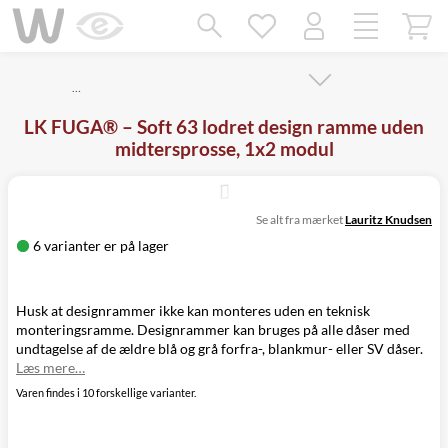
Mangler chatten?
Ret samtykke!
…
LK FUGA® – Soft 63 lodret design ramme uden
midtersprosse, 1x2 modul
Se alt fra mærket
Lauritz Knudsen
6 varianter er på lager
Husk at designrammer ikke kan monteres uden en teknisk
monteringsramme. Designrammer kan bruges på alle dåser med
undtagelse af de ældre blå og grå forfra-, blankmur- eller SV dåser.
Læs mere…
Varen findes i 10 forskellige varianter.