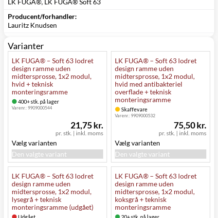
LK FUGA®, LK FUGA® Soft 63
Producent/forhandler:
Lauritz Knudsen
Varianter
LK FUGA® – Soft 63 lodret
LK FUGA® – Soft 63 lodret
design ramme uden
design ramme uden
midtersprosse, 1x2 modul,
midtersprosse, 1x2 modul,
hvid + teknisk
hvid med antibakteriel
monteringsramme
overflade + teknisk
monteringsramme
400+ stk. på lager
Varenr.:
9909000544
Skaffevare
Varenr.:
9909000532
21,75 kr.
75,50 kr.
pr. stk.
|
inkl. moms
pr. stk.
|
inkl. moms
Vælg varianten
Vælg varianten
Den valgte variant
Den valgte variant
LK FUGA® – Soft 63 lodret
LK FUGA® – Soft 63 lodret
design ramme uden
design ramme uden
midtersprosse, 1x2 modul,
midtersprosse, 1x2 modul,
lysegrå + teknisk
koksgrå + teknisk
monteringsramme (udgået)
monteringsramme
Udgået
20+ stk. på lager