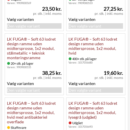
Varenr.:
9909000569
Varenr.:
9909000533
23,50 kr.
27,25 kr.
pr. stk.
|
inkl. moms
pr. stk.
|
inkl. moms
Vælg varianten
Vælg varianten
Den valgte variant
Den valgte variant
LK FUGA® – Soft 63 lodret
LK FUGA® – Soft 63 lodret
design ramme uden
design ramme uden
midtersprosse, 1x2 modul,
midtersprosse, 1x2 modul,
stålmetallic + teknisk
hvid
monteringsramme
400+ stk. på lager
Varenr.:
1017056680
20+ stk. på lager
Varenr.:
9909000535
38,25 kr.
19,60 kr.
pr. stk.
|
inkl. moms
pr. stk.
|
inkl. moms
Vælg varianten
Vælg varianten
Den valgte variant
Den valgte variant
LK FUGA® – Soft 63 lodret
LK FUGA® – Soft 63 lodret
design ramme uden
design ramme uden
midtersprosse, 1x2 modul,
midtersprosse, 1x2 modul,
hvid med antibakteriel
lysegrå (udgået)
overflade
Udgået
Varenr.:
1017056693
Skaffevare