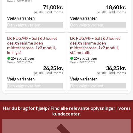
Varenr.:
1017057511
71,00 kr.
18,60 kr.
pr. stk.
|
inkl. moms
pr. stk.
|
inkl. moms
Vælg varianten
Vælg varianten
Den valgte variant
Den valgte variant
LK FUGA® – Soft 63 lodret
LK FUGA® – Soft 63 lodret
design ramme uden
design ramme uden
midtersprosse, 1x2 modul,
midtersprosse, 1x2 modul,
koksgrå
stålmetallic
20+ stk. på lager
20+ stk. på lager
Varenr.:
1017056716
Varenr.:
1017056703
26,25 kr.
36,25 kr.
pr. stk.
|
inkl. moms
pr. stk.
|
inkl. moms
Vælg varianten
Vælg varianten
Den valgte variant
Den valgte variant
Har du brug for hjælp? Find alle relevante oplysninger i vores
kundecenter.