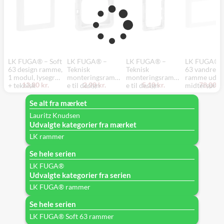
LK FUGA® – Soft
LK FUGA® –
LK FUGA® –
LK FUGA® –
63 design ramme,
Teknisk
Teknisk
63 vandret d
1 modul, lysegrå
monteringsramm
monteringsramm
ramme uden
13,80 kr.
2,90 kr.
5,10 kr.
78,00 kr
+ teknisk
e til design
e til design
midterspros
monteringsramm
ramme, 1 modul,
ramme uden
1x2 modul, 
e
grå
midtersprosse,
med antibakt
Se alt fra mærket
1x2 modul, grå
overflade +
Lauritz Knudsen
teknisk
Udvalgte kategorier fra mærket
monterings
e
LK rammer
Se hele serien
LK FUGA®
Udvalgte kategorier fra serien
LK FUGA® rammer
Se hele serien
LK FUGA® Soft 63 rammer