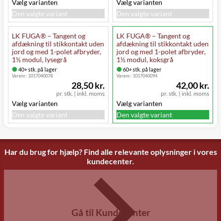
Vælg varianten
Vælg varianten
Den valgte variant
Den valgte variant
LK FUGA® – Tangent og
LK FUGA® – Tangent og
afdækning til stikkontakt uden
afdækning til stikkontakt uden
jord og med 1-polet afbryder,
jord og med 1-polet afbryder,
1½ modul, lysegrå
1½ modul, koksgrå
40+ stk. på lager
60+ stk. på lager
Varenr.:
1017040078
Varenr.:
1017040094
28,50 kr.
42,00 kr.
pr. stk.
|
inkl. moms
pr. stk.
|
inkl. moms
Vælg varianten
Vælg varianten
Den valgte variant
Den valgte variant
Har du brug for hjælp? Find alle relevante oplysninger i vores
kundecenter.
Gå til Kundecenter