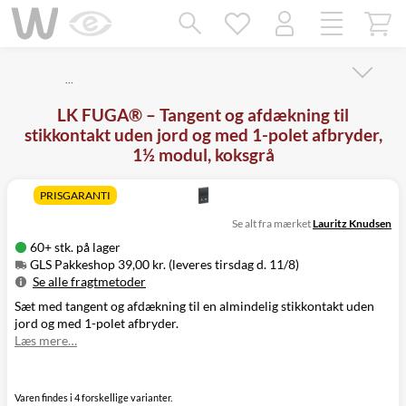
Mangler chatten?
Ret samtykke!
…
LK FUGA® – Tangent og afdækning til
stikkontakt uden jord og med 1-polet afbryder,
1½ modul, koksgrå
PRISGARANTI
Se alt fra mærket
Lauritz Knudsen
60+ stk. på lager
GLS Pakkeshop 39,00 kr. (leveres tirsdag d. 11/8)
Se alle fragtmetoder
Sæt med tangent og afdækning til en almindelig stikkontakt uden
Metode
Pris
Leveres
jord og med 1-polet afbryder.
GLS Pakkeshop
39,00 kr.
Tirsdag d. 11/8
Læs mere…
GLS
49,00 kr.
Tirsdag d. 11/8
Hjemmelevering
GLS Erhverv
49,00 kr.
Tirsdag d. 11/8
Click&Collect i
Varen findes i 4 forskellige varianter.