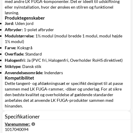
med andre LK FUGA-komponenter. Det er ideelt til udskiftning
eller nyinstallation, hvor der ønskes en stilren og funktionel
løsning.
Produktegenskaber
Jord:
Uden jord
Afbryder:
1-polet afbryder
Modulstørrelse:
1½ modul (modul bredde 1 modul, modul højde
1½ modul)
Farve:
Koksgrå
Overflade:
Standard
Halogenfri:
Ja (PVC fri, Halogenfri, Overholder RoHS direktivet)
Stiktype:
Dansk stik
Anvendelsesområde:
Indendørs
Kompatibilitet
Dette tangent- og afdækningssæt er specifikt designet til at passe
sammen med LK FUGA-rammer, -dåser og underlag. For at sikre
den bedste kvalitet og overholdelse af gældende standarder
anbefales det at anvende LK FUGA-produkter sammen med
hinanden.
Specifikationer
Varenummer:
1017040094