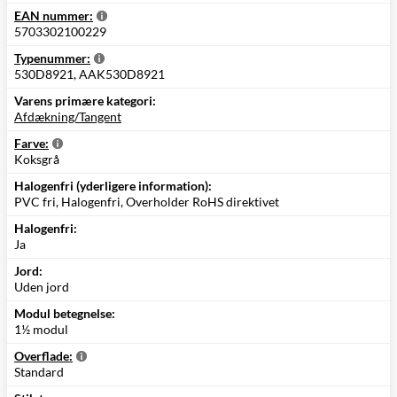
EAN nummer:
5703302100229
Typenummer:
530D8921, AAK530D8921
Varens primære kategori:
Afdækning/Tangent
Farve:
Koksgrå
Halogenfri (yderligere information):
PVC fri, Halogenfri, Overholder RoHS direktivet
Halogenfri:
Ja
Jord:
Uden jord
Modul betegnelse:
1½ modul
Overflade:
Standard