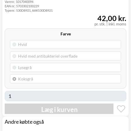
Varenr.:
1017040094
Svenstrup
0,00 kr.
Mandag d. 10/8
EAN nr.:
5703302100229
(9230)
Typenr.:
530D8921, AAK530D8921
42,00 kr.
pr. stk.
|
inkl. moms
Farve
Læg i kurven
Andre købte også