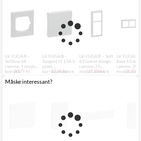
LK FUGA® –
LK FUGA® –
LK FUGA® – Soft
LK FUGA® 
Softline 68
Tangent til 13A 1-
63 lodret design
Base 63 desi
ramme, 1 modul,
polet,
ramme, 2½
ramme, 3½
30,75 kr.
17,20 kr.
27,25 kr.
36,75 kr
koksgrå
korrespondance
modul, koksgrå
modul, koks
eller krydsnings
Måske interessant?
afbryder, 1
modul, koksgrå