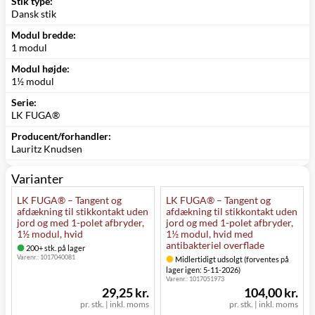
Stik type:
Dansk stik
Modul bredde:
1 modul
Modul højde:
1½ modul
Serie:
LK FUGA®
Producent/forhandler:
Lauritz Knudsen
Varianter
LK FUGA® – Tangent og
LK FUGA® – Tangent og
afdækning til stikkontakt uden
afdækning til stikkontakt uden
jord og med 1-polet afbryder,
jord og med 1-polet afbryder,
1½ modul, hvid
1½ modul, hvid med
antibakteriel overflade
200+ stk. på lager
Varenr.:
1017040081
Midlertidigt udsolgt (forventes på
lager igen: 5-11-2026)
Varenr.:
1017051973
29,25 kr.
104,00 kr.
pr. stk.
|
inkl. moms
pr. stk.
|
inkl. moms