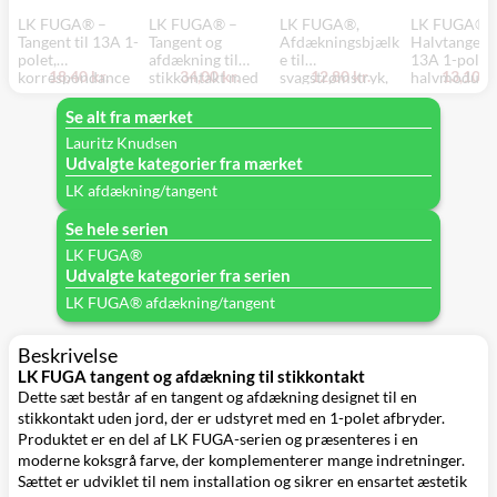
LK FUGA® –
LK FUGA® –
LK FUGA®,
LK FUGA® 
Tangent til 13A 1-
Tangent og
Afdækningsbjælk
Halvtangent 
polet,
afdækning til
e til
13A 1-polet
18,40 kr.
34,00 kr.
12,80 kr.
13,10 kr
korrespondance
stikkontakt med
svagstrømstryk,
halvmodul l
eller krydsnings
jord og 1-polet
IHC Wireless
krone eller
afbryder gammel
afbryder, 1½
batteritryk og
dobbelt
Se alt fra mærket
model, 1 modul,
modul, hvid
kombi enheder,
korrespond
Lauritz Knudsen
hvid
hvid – Lauritz
afbryder, 1
Udvalgte kategorier fra mærket
Knudsen
modul, hvid, 
gammel 13A
LK afdækning/tangent
model
Se hele serien
LK FUGA®
Udvalgte kategorier fra serien
LK FUGA® afdækning/tangent
Beskrivelse
LK FUGA tangent og afdækning til stikkontakt
Dette sæt består af en tangent og afdækning designet til en
stikkontakt uden jord, der er udstyret med en 1-polet afbryder.
Produktet er en del af LK FUGA-serien og præsenteres i en
moderne koksgrå farve, der komplementerer mange indretninger.
Sættet er udviklet til nem installation og sikrer en ensartet æstetik