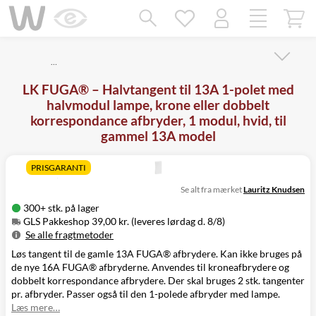
Mangler chatten?
Ret samtykke!
…
LK FUGA® – Halvtangent til 13A 1-polet med
halvmodul lampe, krone eller dobbelt
korrespondance afbryder, 1 modul, hvid, til
gammel 13A model
PRISGARANTI
Se alt fra mærket
Lauritz Knudsen
300+ stk. på lager
GLS Pakkeshop 39,00 kr. (leveres lørdag d. 8/8)
Se alle fragtmetoder
Løs tangent til de gamle 13A FUGA® afbrydere. Kan ikke bruges på
Metode
Pris
Leveres
de nye 16A FUGA® afbryderne. Anvendes til kroneafbrydere og
GLS Pakkeshop
39,00 kr.
Lørdag d. 8/8
dobbelt korrespondance afbrydere. Der skal bruges 2 stk. tangenter
GLS
49,00 kr.
Mandag d. 10/8
pr. afbryder. Passer også til den 1-polede afbryder med lampe.
Hjemmelevering
Læs mere…
GLS Erhverv
49,00 kr.
Mandag d. 10/8