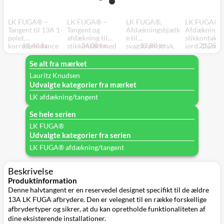
LK FUGA® –
LK FUGA® –
LK FUGA®,
LK FUGA® 
Tangent til 13A 1-
Tangent og
Afdækningsbjælk
Afdækning ti
polet,
afdækning til
e til
stikkontakt
18,40 kr.
34,00 kr.
12,80 kr.
21,25 kr
korrespondance
stikkontakt med
svagstrømstryk,
jord, 1½ mod
eller krydsnings
jord og 1-polet
IHC Wireless
hvid
afbryder gammel
afbryder, 1½
batteritryk og
Se alt fra mærket
model, 1 modul,
modul, hvid
kombi enheder,
Lauritz Knudsen
hvid
hvid – Lauritz
Udvalgte kategorier fra mærket
Knudsen
LK afdækning/tangent
Se hele serien
LK FUGA®
Udvalgte kategorier fra serien
LK FUGA® afdækning/tangent
Beskrivelse
Produktinformation
Denne halvtangent er en reservedel designet specifikt til de ældre
13A LK FUGA afbrydere. Den er velegnet til en række forskellige
afbrydertyper og sikrer, at du kan opretholde funktionaliteten af
dine eksisterende installationer.