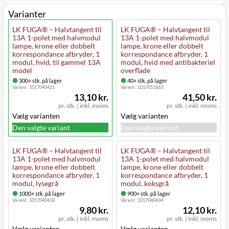
Varianter
LK FUGA® – Halvtangent til
LK FUGA® – Halvtangent til
13A 1-polet med halvmodul
13A 1-polet med halvmodul
lampe, krone eller dobbelt
lampe, krone eller dobbelt
korrespondance afbryder, 1
korrespondance afbryder, 1
modul, hvid, til gammel 13A
modul, hvid med antibakteriel
model
overflade
300+ stk. på lager
40+ stk. på lager
Varenr.:
1017040421
Varenr.:
1017051863
13,10 kr.
41,50 kr.
pr. stk.
|
inkl. moms
pr. stk.
|
inkl. moms
Vælg varianten
Vælg varianten
Den valgte variant
Den valgte variant
LK FUGA® – Halvtangent til
LK FUGA® – Halvtangent til
13A 1-polet med halvmodul
13A 1-polet med halvmodul
lampe, krone eller dobbelt
lampe, krone eller dobbelt
korrespondance afbryder, 1
korrespondance afbryder, 1
modul, lysegrå
modul, koksgrå
1000+ stk. på lager
900+ stk. på lager
Varenr.:
1017040418
Varenr.:
1017040434
9,80 kr.
12,10 kr.
pr. stk.
|
inkl. moms
pr. stk.
|
inkl. moms
Vælg varianten
Vælg varianten