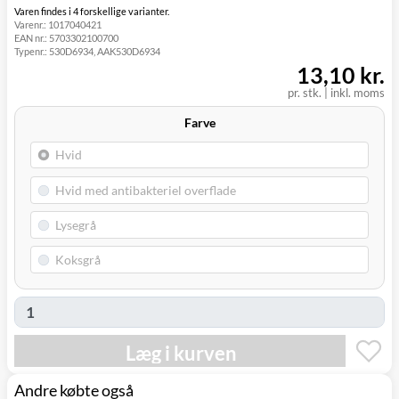
Click&Collect i
Varen findes i 4 forskellige varianter.
Varenr.:
1017040421
Svenstrup
0,00 kr.
I morgen
EAN nr.:
5703302100700
(9230)
Typenr.:
530D6934, AAK530D6934
13,10 kr.
pr. stk.
|
inkl. moms
Farve
Læg i kurven
Andre købte også