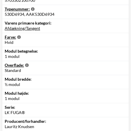
5703302100700
Typenummer:
530D6934, AAK530D6934
Varens primære kategori:
Afdækning/Tangent
Farve:
Hvid
Modul betegnelse:
1 modul
Overflade:
Standard
Modul bredde:
½ modul
Modul højde:
1 modul
Serie:
LK FUGA®
Producent/forhandler:
Lauritz Knudsen