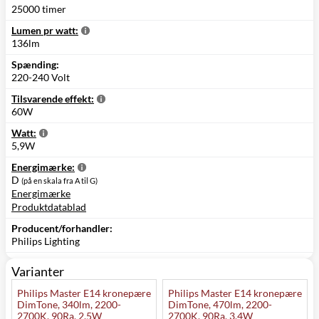
25000 timer
Lumen pr watt:
136lm
Spænding:
220-240 Volt
Tilsvarende effekt:
60W
Watt:
5,9W
Energimærke:
D
(på en skala fra A til G)
Energimærke
Produktdatablad
Producent/forhandler:
Philips Lighting
Varianter
Philips Master E14 kronepære
Philips Master E14 kronepære
DimTone, 340lm, 2200-
DimTone, 470lm, 2200-
2700K, 90Ra, 2,5W
2700K, 90Ra, 3,4W