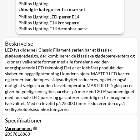
Philips Lighting
Udvalgte kategorier fra mærket
Philips Lighting LED-pærer E14
Philips Lighting E14 kronepære
Philips Lighting E14 dæmpbar pære
Beskrivelse
LED lyskilderne i Classic Filament-serien har et klassisk
glødepæredesign, der kombinerer de klassiske glødepærekerters og
-kroners velkendte former med alle fordelene ved den
energisparende LED teknologi.Det er et idébåret produkt, der
skaber en hyggelig stemning i kundens hjem. MASTER LED kerter
og kroner kan dæmpes, så lysudbyttet reduceres, og det er også
muligt at vælge en anden farvetemperatur.MASTER LED glaspærer
giver betydelige energibesparelser på mere end 30 % sammenlignet
med normale LED pærer og garanterer samtidig en fremragende
lyskvalitet. Med en levetid på 25.000 timer reducerer den også
vedligeholdelsesomkostningerne.
Specifikationer
Varenummer:
2057816863