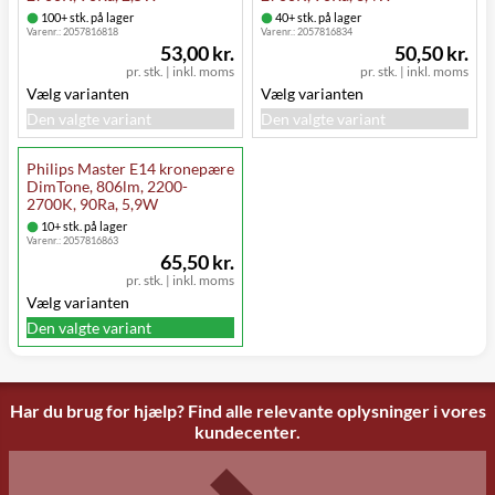
100+ stk. på lager
40+ stk. på lager
Varenr.:
2057816818
Varenr.:
2057816834
53,00 kr.
50,50 kr.
pr. stk.
|
inkl. moms
pr. stk.
|
inkl. moms
Vælg varianten
Vælg varianten
Den valgte variant
Den valgte variant
Philips Master E14 kronepære
DimTone, 806lm, 2200-
2700K, 90Ra, 5,9W
10+ stk. på lager
Varenr.:
2057816863
65,50 kr.
pr. stk.
|
inkl. moms
Vælg varianten
Den valgte variant
Har du brug for hjælp? Find alle relevante oplysninger i vores
kundecenter.