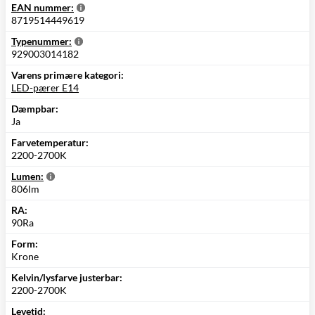
EAN nummer:
8719514449619
Typenummer:
929003014182
Varens primære kategori:
LED-pærer E14
Dæmpbar:
Ja
Farvetemperatur:
2200-2700K
Lumen:
806lm
RA:
90Ra
Form:
Krone
Kelvin/lysfarve justerbar:
2200-2700K
Levetid: