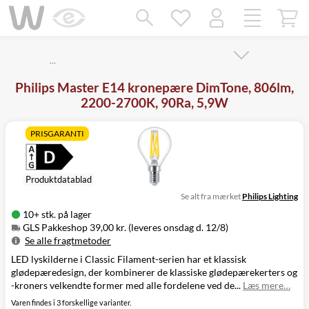
Mangler chatten?
Ret samtykke!
…
Philips Master E14 kronepære DimTone, 806lm,
2200-2700K, 90Ra, 5,9W
PRISGARANTI
Produktdatablad
Se alt fra mærket
Philips Lighting
10+ stk. på lager
GLS Pakkeshop 39,00 kr. (leveres onsdag d. 12/8)
Se alle fragtmetoder
LED lyskilderne i Classic Filament-serien har et klassisk
Metode
Pris
Leveres
glødepæredesign, der kombinerer de klassiske glødepærekerters og
GLS Pakkeshop
39,00 kr.
Onsdag d. 12/8
-kroners velkendte former med alle fordelene ved de...
Læs mere…
GLS
49,00 kr.
Onsdag d. 12/8
Hjemmelevering
Varen findes i 3 forskellige varianter.