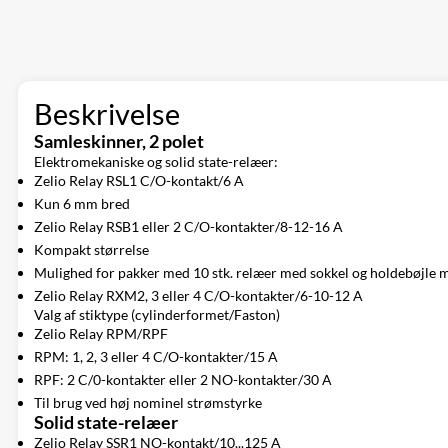
Beskrivelse
Samleskinner, 2 polet
Elektromekaniske og solid state-relæer:
Zelio Relay RSL1 C/O-kontakt/6 A
Kun 6 mm bred
Zelio Relay RSB1 eller 2 C/O-kontakter/8-12-16 A
Kompakt størrelse
Mulighed for pakker med 10 stk. relæer med sokkel og holdebøjle 
Zelio Relay RXM2, 3 eller 4 C/O-kontakter/6-10-12 A
Valg af stiktype (cylinderformet/Faston)
Zelio Relay RPM/RPF
RPM: 1, 2, 3 eller 4 C/O-kontakter/15 A
RPF: 2 C/0-kontakter eller 2 NO-kontakter/30 A
Til brug ved høj nominel strømstyrke
Solid state-relæer
Zelio Relay SSR1 NO-kontakt/10...125 A