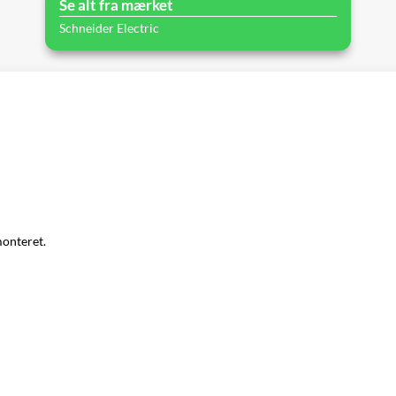
Se alt fra mærket
Schneider Electric
monteret.