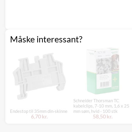
Måske interessant?
Schneider Thorsman TC
kabelclips, 7-10 mm, 1,6 x 25
Endestop til 35mm din-skinne
mm søm, hvid - 100 stk
6,70 kr.
58,50 kr.