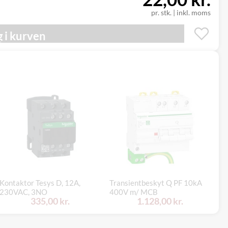
pr. stk.
|
inkl. moms
 i kurven
Kontaktor Tesys D, 12A,
Transientbeskyt Q PF 10kA
Tr
230VAC, 3NO
400V m/ MCB
1N
335,00 kr.
1.128,00 kr.