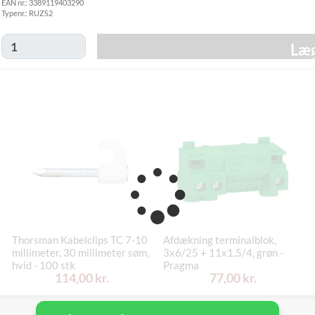
EAN nr.:
3389119403290
Hjemmelevering
- fredag d. 21/8
Typenr.:
RUZS2
Mandag d. 17/8
GLS Erhverv
49,00 kr.
- fredag d. 21/8
Læg
Click&Collect i
Fredag d. 14/8
Svenstrup
0,00 kr.
-
(9230)
torsdag d. 20/8
Thorsman Kabelclips TC 7-10
Afdækning terminalblok,
millimeter, 30 millimeter søm,
3x6/25 + 11x1,5/4, grøn -
hvid - 100 stk
Pragma
114,00 kr.
77,00 kr.