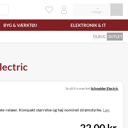
BYG & VÆRKTØJ
ELEKTRONIK & IT
TILBUD
OUTLET
lectric
Se alt fra mærket
Schneider Electric
tate-relæer. Kompakt størrelse og høj nominel strømstyrke.
Læs
22,00 kr.