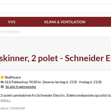
VVS
KLIMA & VENTILATION
kinner, 2 polet - Schneider E
Skaffevare
GLS Pakkeshop 39,00 kr. (leveres lørdag d. 15/8 - fredag d. 21/8)
Se alle fragtmetoder
Metode
Pris
Leveres
2-polet samleskinne fra Schneider Electric. Elektromekaniske og solid s
Lørdag d. 15/8
mere…
GLS Pakkeshop
39,00 kr.
- fredag d. 21/8
Varenr.:
GLS
7522505358
Mandag d. 17/8
49,00 kr.