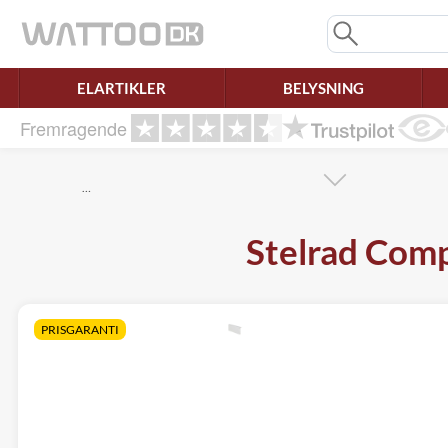
Mangler chatten?
Ret samtykke!
ELARTIKLER
BELYSNING
Fremragende
…
Stelrad Com
PRISGARANTI