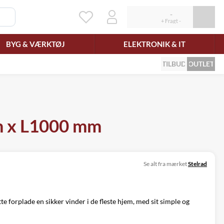
BYG & VÆRKTØJ
ELEKTRONIK & IT
TILBUD
OUTLET
m x L1000 mm
Se alt fra mærket
Stelrad
e forplade en sikker vinder i de fleste hjem, med sit simple og