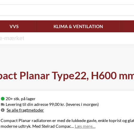
VVS
KLIMA & VENTILATION
pact Planar Type22, H600 m
20+ stk. på lager
Levering til din adresse 99,00 kr. (leveres i morgen)
Se alle fragtmetoder
Metode
Pris
Leveres
Compact Planar radiatoren er med de lukkede gavle, enkle toprist og glatt
Levering til
I
moderne udtryk. Med Stelrad Compac...
Læs mere…
99,00 kr.
din adresse
morgen