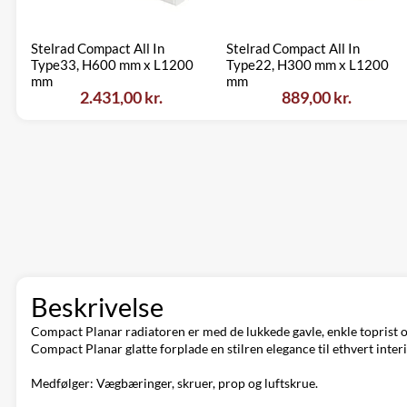
Stelrad Compact All In
Stelrad Compact All In
Type33, H600 mm x L1200
Type22, H300 mm x L1200
mm
mm
2.431,00 kr.
889,00 kr.
Beskrivelse
Compact Planar radiatoren er med de lukkede gavle, enkle toprist og
Compact Planar glatte forplade en stilren elegance til ethvert interi
Medfølger: Vægbæringer, skruer, prop og luftskrue.