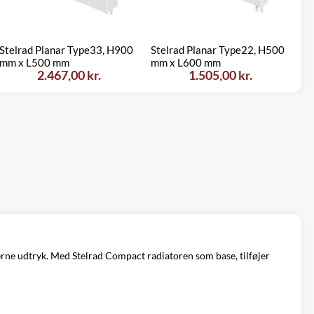
St
Stelrad Planar Type33, H900
Stelrad Planar Type22, H500
Ty
mm x L500 mm
mm x L600 mm
m
2.467,00 kr.
1.505,00 kr.
derne udtryk. Med Stelrad Compact radiatoren som base, tilføjer