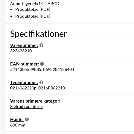
Anboringer: 4x1/2", ABCD.
Produktblad (PDF)
Produktblad (PDF)
Specifikationer
Varenummer:
323423210
EAN nummer:
5414305539885, 8698284126404
Typenummer:
0216062210p, 0216P062210
Varens primære kategori:
Stelrad radiatorer
Højde:
600 mm