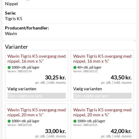
Nippel
Serie:
Tigris K5
Producent/forhandler:
Wavin
Varianter
Wavin Tigris K5 overgang med
Wavin Tigris K5 overgang med
nippel, 16 mm x ½"
nippel, 16 mm x ¾"
1000+ stk. på lager
40+ stk. på lager
Varenr.:
088165114
Varenr.:
088165115
30,25 kr.
43,50 kr.
pr. stk.
|
inkl. moms
pr. stk.
|
inkl. moms
Vælg varianten
Vælg varianten
Den valgte variant
Den valgte variant
Wavin Tigris K5 overgang med
Wavin Tigris K5 overgang med
nippel, 20 mm x ½"
nippel, 20 mm x ¾"
1000+ stk. på lager
1000+ stk. på lager
Varenr.:
088165118
Varenr.:
088165121
33,00 kr.
42,00 kr.
pr. stk.
|
inkl. moms
pr. stk.
|
inkl. moms