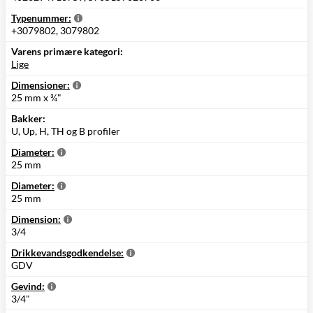
Typenummer:
+3079802, 3079802
Varens primære kategori:
Lige
Dimensioner:
25 mm x ¾"
Bakker:
U, Up, H, TH og B profiler
Diameter:
25 mm
Diameter:
25 mm
Dimension:
3/4
Drikkevandsgodkendelse:
GDV
Gevind:
3/4"