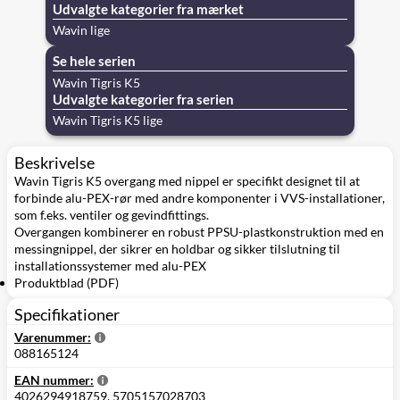
Udvalgte kategorier fra mærket
Wavin lige
Se hele serien
Wavin Tigris K5
Udvalgte kategorier fra serien
Wavin Tigris K5 lige
Beskrivelse
Wavin Tigris K5 overgang med nippel er specifikt designet til at
forbinde alu-PEX-rør med andre komponenter i VVS-installationer,
som f.eks. ventiler og gevindfittings.
Overgangen kombinerer en robust PPSU-plastkonstruktion med en
messingnippel, der sikrer en holdbar og sikker tilslutning til
installationssystemer med alu-PEX
Produktblad (PDF)
Specifikationer
Varenummer:
088165124
EAN nummer:
4026294918759, 5705157028703