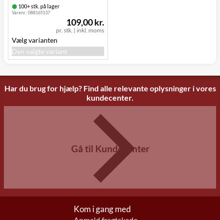
100+ stk. på lager
Varenr.:
088165137
109,00 kr.
pr. stk.
|
inkl. moms
Vælg varianten
Den valgte variant
Har du brug for hjælp? Find alle relevante oplysninger i vores
kundecenter.
Gå til Kundecenter
Kom i gang med