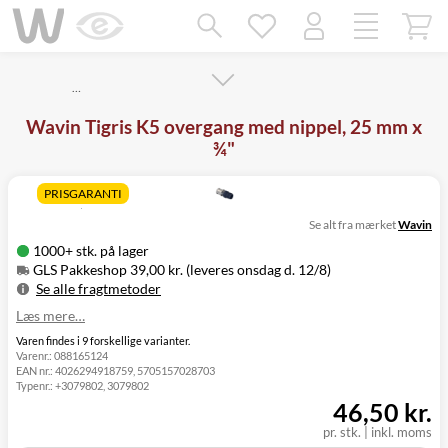
Mangler chatten?
Ret samtykke!
…
Wavin Tigris K5 overgang med nippel, 25 mm x
¾"
PRISGARANTI
Se alt fra mærket
Wavin
1000+ stk. på lager
GLS Pakkeshop 39,00 kr. (leveres onsdag d. 12/8)
Se alle fragtmetoder
Læs mere…
Metode
Pris
Leveres
GLS Pakkeshop
39,00 kr.
Onsdag d. 12/8
Varen findes i 9 forskellige varianter.
Varenr.:
088165124
GLS
49,00 kr.
Onsdag d. 12/8
EAN nr.:
4026294918759, 5705157028703
Hjemmelevering
Typenr.:
+3079802, 3079802
GLS Erhverv
49,00 kr.
Onsdag d. 12/8
46,50 kr.
Direkte levering
149,00 kr.
Tirsdag d. 11/8
pr. stk.
|
inkl. moms
Click&Collect i