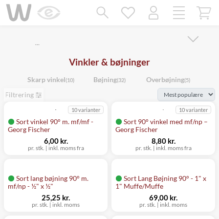
Mangler chatten?
Ret samtykke!
…
Vinkler & bøjninger
Skarp vinkel
Bøjning
Overbøjning
(10)
(32)
(5)
Filtrering
10 varianter
10 varianter
Sort vinkel 90° m. mf/mf -
Sort 90° vinkel med mf/np –
Georg Fischer
Georg Fischer
6,00 kr.
8,80 kr.
pr. stk.
|
inkl. moms fra
pr. stk.
|
inkl. moms fra
Sort lang bøjning 90° m.
Sort Lang Bøjning 90° - 1" x
mf/np - ½" x ½"
1" Muffe/Muffe
25,25 kr.
69,00 kr.
pr. stk.
|
inkl. moms
pr. stk.
|
inkl. moms