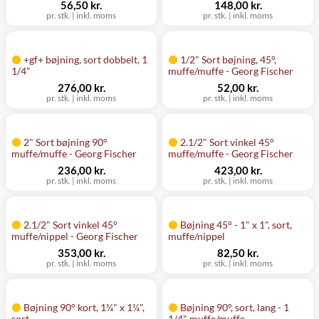
56,50 kr.
148,00 kr.
pr. stk.
|
inkl. moms
pr. stk.
|
inkl. moms
+gf+ bøjning, sort dobbelt, 1
1/2" Sort bøjning, 45°,
1/4"
muffe/muffe - Georg Fischer
276,00 kr.
52,00 kr.
pr. stk.
|
inkl. moms
pr. stk.
|
inkl. moms
2" Sort bøjning 90°
2.1/2" Sort vinkel 45°
muffe/muffe - Georg Fischer
muffe/muffe - Georg Fischer
236,00 kr.
423,00 kr.
pr. stk.
|
inkl. moms
pr. stk.
|
inkl. moms
2.1/2" Sort vinkel 45°
Bøjning 45° - 1" x 1", sort,
muffe/nippel - Georg Fischer
muffe/nippel
353,00 kr.
82,50 kr.
pr. stk.
|
inkl. moms
pr. stk.
|
inkl. moms
Bøjning 90° kort, 1¼" x 1¼",
Bøjning 90°, sort, lang - 1
sort
1/4" muffe/muffe