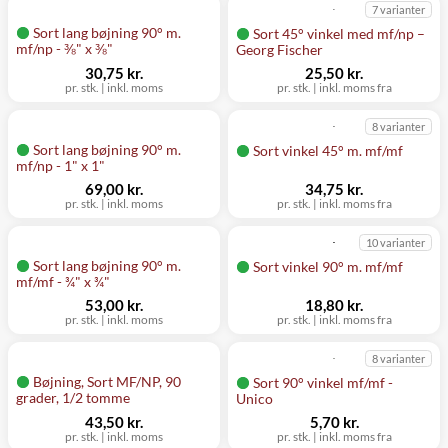
7 varianter
Sort lang bøjning 90° m.
Sort 45° vinkel med mf/np –
mf/np - ⅜" x ⅜"
Georg Fischer
30,75 kr.
25,50 kr.
pr. stk.
|
inkl. moms
pr. stk.
|
inkl. moms fra
8 varianter
Sort lang bøjning 90° m.
Sort vinkel 45° m. mf/mf
mf/np - 1" x 1"
69,00 kr.
34,75 kr.
pr. stk.
|
inkl. moms
pr. stk.
|
inkl. moms fra
10 varianter
Sort lang bøjning 90° m.
Sort vinkel 90° m. mf/mf
mf/mf - ¾" x ¾"
53,00 kr.
18,80 kr.
pr. stk.
|
inkl. moms
pr. stk.
|
inkl. moms fra
8 varianter
Bøjning, Sort MF/NP, 90
Sort 90° vinkel mf/mf -
grader, 1/2 tomme
Unico
43,50 kr.
5,70 kr.
pr. stk.
|
inkl. moms
pr. stk.
|
inkl. moms fra