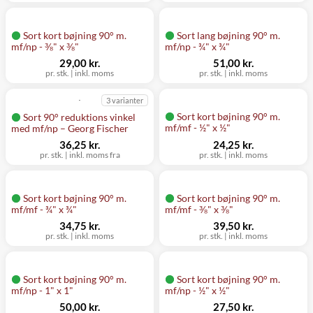
Sort kort bøjning 90° m.
Sort lang bøjning 90° m.
mf/np - ⅜" x ⅜"
mf/np - ¾" x ¾"
29,00 kr.
51,00 kr.
pr. stk.
|
inkl. moms
pr. stk.
|
inkl. moms
3 varianter
Sort kort bøjning 90° m.
Sort 90° reduktions vinkel
mf/mf - ½" x ½"
med mf/np – Georg Fischer
36,25 kr.
24,25 kr.
pr. stk.
|
inkl. moms fra
pr. stk.
|
inkl. moms
Sort kort bøjning 90° m.
Sort kort bøjning 90° m.
mf/mf - ¾" x ¾"
mf/mf - ⅜" x ⅜"
34,75 kr.
39,50 kr.
pr. stk.
|
inkl. moms
pr. stk.
|
inkl. moms
Sort kort bøjning 90° m.
Sort kort bøjning 90° m.
mf/np - 1" x 1"
mf/np - ½" x ½"
50,00 kr.
27,50 kr.