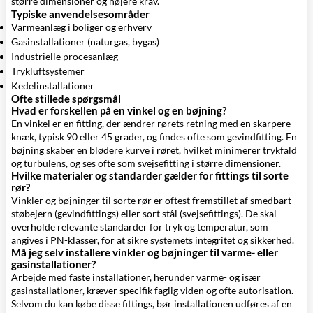
større dimensioner og højere krav.
Typiske anvendelsesområder
Varmeanlæg i boliger og erhverv
Gasinstallationer (naturgas, bygas)
Industrielle procesanlæg
Trykluftsystemer
Kedelinstallationer
Ofte stillede spørgsmål
Hvad er forskellen på en vinkel og en bøjning?
En vinkel er en fitting, der ændrer rørets retning med en skarpere
knæk, typisk 90 eller 45 grader, og findes ofte som gevindfitting. En
bøjning skaber en blødere kurve i røret, hvilket minimerer trykfald
og turbulens, og ses ofte som svejsefitting i større dimensioner.
Hvilke materialer og standarder gælder for fittings til sorte
rør?
Vinkler og bøjninger til sorte rør er oftest fremstillet af smedbart
støbejern (gevindfittings) eller sort stål (svejsefittings). De skal
overholde relevante standarder for tryk og temperatur, som
angives i PN-klasser, for at sikre systemets integritet og sikkerhed.
Må jeg selv installere vinkler og bøjninger til varme- eller
gasinstallationer?
Arbejde med faste installationer, herunder varme- og især
gasinstallationer, kræver specifik faglig viden og ofte autorisation.
Selvom du kan købe disse fittings, bør installationen udføres af en