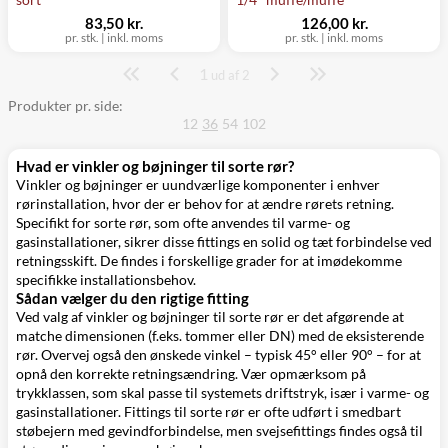
83,50 kr.
126,00 kr.
pr. stk.
|
inkl. moms
pr. stk.
|
inkl. moms
1
Side
ud af 2
Produkter pr. side:
12
36
54
102
Hvad er vinkler og bøjninger til sorte rør?
Vinkler og bøjninger er uundværlige komponenter i enhver
rørinstallation, hvor der er behov for at ændre rørets retning.
Specifikt for sorte rør, som ofte anvendes til varme- og
gasinstallationer, sikrer disse fittings en solid og tæt forbindelse ved
retningsskift. De findes i forskellige grader for at imødekomme
specifikke installationsbehov.
Sådan vælger du den rigtige fitting
Ved valg af vinkler og bøjninger til sorte rør er det afgørende at
matche dimensionen (f.eks. tommer eller DN) med de eksisterende
rør. Overvej også den ønskede vinkel – typisk 45° eller 90° – for at
opnå den korrekte retningsændring. Vær opmærksom på
trykklassen, som skal passe til systemets driftstryk, især i varme- og
gasinstallationer. Fittings til sorte rør er ofte udført i smedbart
støbejern med gevindforbindelse, men svejsefittings findes også til