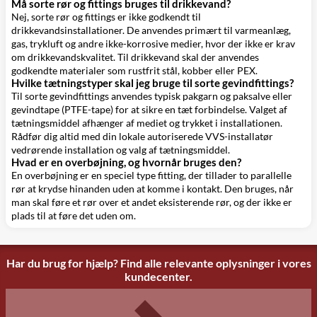
Må sorte rør og fittings bruges til drikkevand?
Nej, sorte rør og fittings er ikke godkendt til
drikkevandsinstallationer. De anvendes primært til varmeanlæg,
gas, trykluft og andre ikke-korrosive medier, hvor der ikke er krav
om drikkevandskvalitet. Til drikkevand skal der anvendes
godkendte materialer som rustfrit stål, kobber eller PEX.
Hvilke tætningstyper skal jeg bruge til sorte gevindfittings?
Til sorte gevindfittings anvendes typisk pakgarn og paksalve eller
gevindtape (PTFE-tape) for at sikre en tæt forbindelse. Valget af
tætningsmiddel afhænger af mediet og trykket i installationen.
Rådfør dig altid med din lokale autoriserede VVS-installatør
vedrørende installation og valg af tætningsmiddel.
Hvad er en overbøjning, og hvornår bruges den?
En overbøjning er en speciel type fitting, der tillader to parallelle
rør at krydse hinanden uden at komme i kontakt. Den bruges, når
man skal føre et rør over et andet eksisterende rør, og der ikke er
plads til at føre det uden om.
Har du brug for hjælp? Find alle relevante oplysninger i vores
kundecenter.