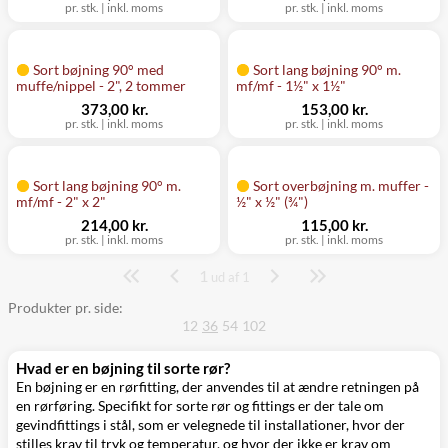
pr. stk.
|
inkl. moms
pr. stk.
|
inkl. moms
Sort bøjning 90° med
Sort lang bøjning 90° m.
muffe/nippel - 2", 2 tommer
mf/mf - 1½" x 1½"
373,00 kr.
153,00 kr.
pr. stk.
|
inkl. moms
pr. stk.
|
inkl. moms
Sort lang bøjning 90° m.
Sort overbøjning m. muffer -
mf/mf - 2" x 2"
½" x ½" (¾")
214,00 kr.
115,00 kr.
pr. stk.
|
inkl. moms
pr. stk.
|
inkl. moms
1
Side
ud af 1
Produkter pr. side:
12
36
54
102
Hvad er en bøjning til sorte rør?
En bøjning er en rørfitting, der anvendes til at ændre retningen på
en rørføring. Specifikt for sorte rør og fittings er der tale om
gevindfittings i stål, som er velegnede til installationer, hvor der
stilles krav til tryk og temperatur, og hvor der ikke er krav om