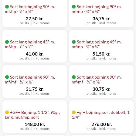
Sort kort bøjning 90° m.
Sort kort bøjning 90° m.
mf/np - ½" x ½"
mf/np - ¾" x ¾"
27,50 kr.
36,75 kr.
pr. stk.
|
inkl. moms
pr. stk.
|
inkl. moms
Sort lang bøjning 45° m.
Sort lang bøjning 45° m.
mf/np - ½" x ½"
mf/np - ¾" x ¾"
41,00 kr.
51,50 kr.
pr. stk.
|
inkl. moms
pr. stk.
|
inkl. moms
Sort lang bøjning 90° m.
Sort lang bøjning 90° m.
mf/mf - ½" x ½"
mf/mf - ⅜" x ⅜"
31,75 kr.
30,75 kr.
pr. stk.
|
inkl. moms
pr. stk.
|
inkl. moms
+GF+ Bøjning, 1 1/2'', 90gr,
+gf+ bøjning, sort dobbelt, 1
lang, muf/nip, sort
1/4"
148,00 kr.
276,00 kr.
pr. stk.
|
inkl. moms
pr. stk.
|
inkl. moms