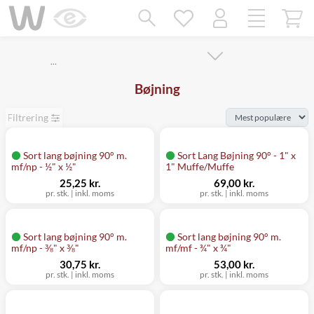
Mangler chatten?
Ret samtykke!
…
Bøjning
Filtrering
Sort lang bøjning 90° m.
Sort Lang Bøjning 90° - 1" x
mf/np - ½" x ½"
1" Muffe/Muffe
25,25 kr.
69,00 kr.
pr. stk.
|
inkl. moms
pr. stk.
|
inkl. moms
Sort lang bøjning 90° m.
Sort lang bøjning 90° m.
mf/np - ⅜" x ⅜"
mf/mf - ¾" x ¾"
30,75 kr.
53,00 kr.
pr. stk.
|
inkl. moms
pr. stk.
|
inkl. moms