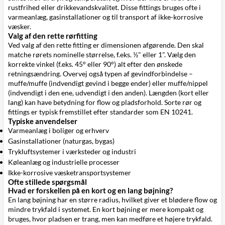
rustfrihed eller drikkevandskvalitet. Disse fittings bruges ofte i
varmeanlæg, gasinstallationer og til transport af ikke-korrosive
væsker.
Valg af den rette rørfitting
Ved valg af den rette fitting er dimensionen afgørende. Den skal
matche rørets nominelle størrelse, f.eks. ½" eller 1". Vælg den
korrekte vinkel (f.eks. 45° eller 90°) alt efter den ønskede
retningsændring. Overvej også typen af gevindforbindelse –
muffe/muffe (indvendigt gevind i begge ender) eller muffe/nippel
(indvendigt i den ene, udvendigt i den anden). Længden (kort eller
lang) kan have betydning for flow og pladsforhold. Sorte rør og
fittings er typisk fremstillet efter standarder som EN 10241.
Typiske anvendelser
Varmeanlæg i boliger og erhverv
Gasinstallationer (naturgas, bygas)
Trykluftsystemer i værksteder og industri
Køleanlæg og industrielle processer
Ikke-korrosive væsketransportsystemer
Ofte stillede spørgsmål
Hvad er forskellen på en kort og en lang bøjning?
En lang bøjning har en større radius, hvilket giver et blødere flow og
mindre trykfald i systemet. En kort bøjning er mere kompakt og
bruges, hvor pladsen er trang, men kan medføre et højere trykfald.