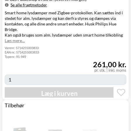
Se alle fragtmetoder
Smart home lysdæmper med Zigbee-protokollen. Kan sættes ind i
Metode
Pris
Leveres
stedet for alm. lysdæmper og kan derfra styres og dæmpes via
GLS Pakkeshop
39,00 kr.
I morgen
kontakten, og alle dine andre smart enheder. Husk
Philips Hue
GLS
49,00 kr.
Mandag d. 10/8
Bridge
.
Hjemmelevering
Kan også bruges som alm. lysdæmper uden smart home tilkobling
GLS Erhverv
49,00 kr.
Mandag d. 10/8
Læs mere…
Click&Collect i
Svenstrup
0,00 kr.
I dag
Varenr.:
5714255003833
EAN nr.:
5714255003833
(9230)
Typenr.:
91-949
261,00 kr.
pr. stk.
|
inkl. moms
Læg i kurven
Tilbehør