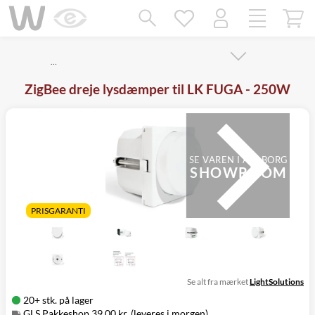
Mangler chatten?
Ret samtykke!
…
ZigBee dreje lysdæmper til LK FUGA - 250W
SE VAREN I AALBORG
SHOWROOM
PRISGARANTI
Se alt fra mærket
LightSolutions
20+ stk. på lager
GLS Pakkeshop 39,00 kr. (leveres i morgen)