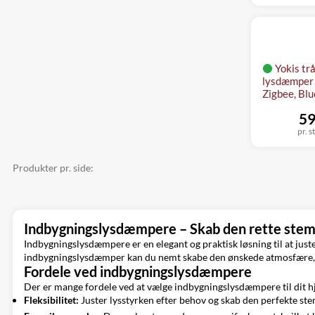
Yokis tr
lysdæmper
Zigbee, Bl
59
pr. s
Produkter pr. side:
Indbygningslysdæmpere – Skab den rette stemn
Indbygningslysdæmpere er en elegant og praktisk løsning til at just
indbygningslysdæmper kan du nemt skabe den ønskede atmosfære, ua
Fordele ved indbygningslysdæmpere
Der er mange fordele ved at vælge indbygningslysdæmpere til dit h
Fleksibilitet:
Juster lysstyrken efter behov og skab den perfekte st