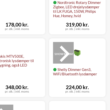
Nordtronic Rotary Dimmer
Zigbee, LED drejelysdæmper
til LK FUGA, 150W, Philips
Hue, Homey, hvid
178,00 kr.
319,00 kr.
pr. stk.
|
inkl. moms
pr. stk.
|
inkl. moms
SHOWROOM
okis MTV500E,
tronisk lysdæmper til
ygning, også LED
Shelly Dimmer Gen3,
WiFi/Bluetooth lysdæmper
348,00 kr.
224,00 kr.
pr. stk.
|
inkl. moms
pr. stk.
|
inkl. moms