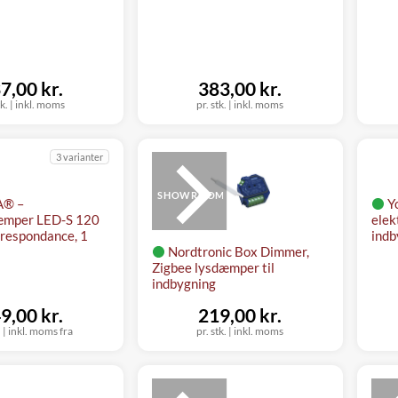
7,00 kr.
383,00 kr.
tk.
|
inkl. moms
pr. stk.
|
inkl. moms
3 varianter
SHOWROOM
A® –
Y
æmper LED-S 120
elek
respondance, 1
indb
Nordtronic Box Dimmer,
Zigbee lysdæmper til
indbygning
9,00 kr.
219,00 kr.
.
|
inkl. moms fra
pr. stk.
|
inkl. moms