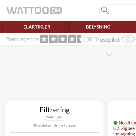
Mangler chatten?
Ret samtykke!
ELARTIKLER
BELYSNING
Fremragende
…
Filtrering
Nulstil alle
Nordtro
39 produkter i denne kategori
G2, Zigbee
indbygning