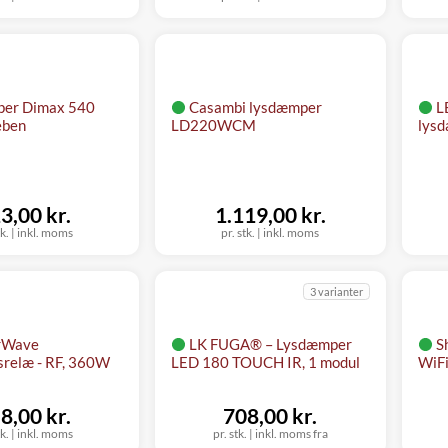
er Dimax 540
Casambi lysdæmper
L
eben
LD220WCM
lysd
3,00 kr.
1.119,00 kr.
tk.
|
inkl. moms
pr. stk.
|
inkl. moms
3 varianter
 rWave
LK FUGA® – Lysdæmper
S
srelæ - RF, 360W
LED 180 TOUCH IR, 1 modul
WiFi
8,00 kr.
708,00 kr.
tk.
|
inkl. moms
pr. stk.
|
inkl. moms fra