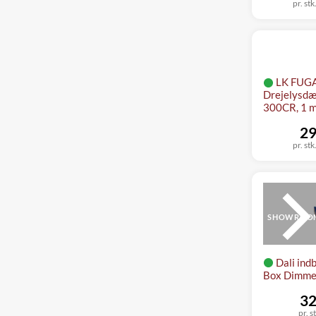
pr. stk
LK FUG
Drejelysd
300CR, 1 m
29
pr. stk
SHOWROO
Dali ind
Box Dimmer
32
pr. s