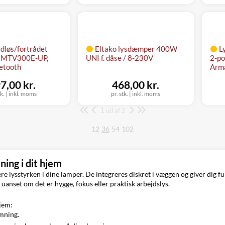
ådløs/fortrådet
Eltako lysdæmper 400W
L
 MTV300E-UP,
UNI f. dåse / 8-230V
2-po
uetooth
Arm
7,00 kr.
468,00 kr.
tk.
|
inkl. moms
pr. stk.
|
inkl. moms
1
Side
ud af 2
12
36
54
102
ing i dit hjem
ere lysstyrken i dine lamper. De integreres diskret i væggen og giver dig 
nset om det er hygge, fokus eller praktisk arbejdslys.
jem:
emning.