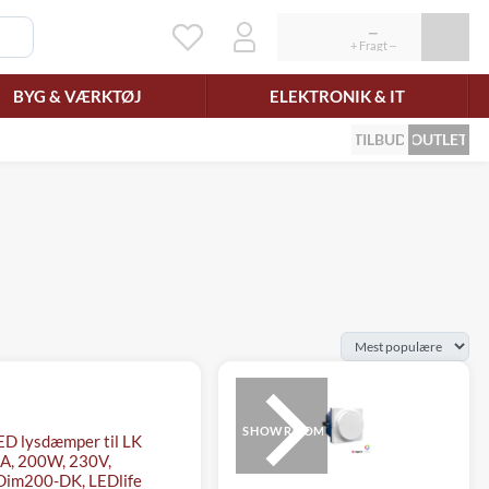
BYG & VÆRKTØJ
ELEKTRONIK & IT
TILBUD
OUTLET
SHOWROOM
ED lysdæmper til LK
A, 200W, 230V,
im200-DK, LEDlife