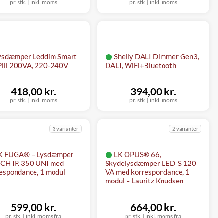
pr. stk.
|
inkl. moms
pr. stk.
|
inkl. moms
ysdæmper Leddim Smart
Shelly DALI Dimmer Gen3,
Pill 200VA, 220-240V
DALI, WiFi+Bluetooth
418,00 kr.
394,00 kr.
pr. stk.
|
inkl. moms
pr. stk.
|
inkl. moms
3 varianter
2 varianter
K FUGA® – Lysdæmper
LK OPUS® 66,
CH IR 350 UNI med
Skydelysdæmper LED-S 120
espondance, 1 modul
VA med korrespondance, 1
modul – Lauritz Knudsen
599,00 kr.
664,00 kr.
pr. stk.
|
inkl. moms fra
pr. stk.
|
inkl. moms fra