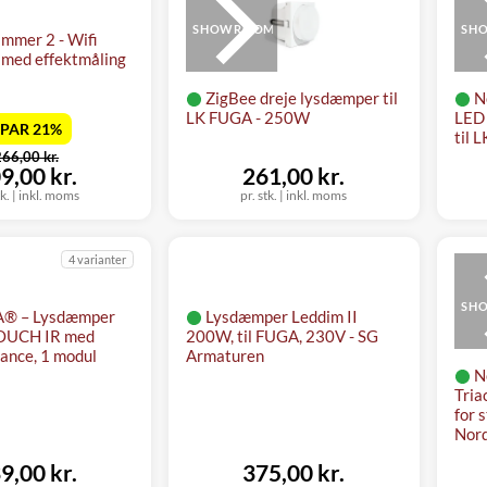
SHOWROOM
SH
immer 2 - Wifi
med effektmåling
ZigBee dreje lysdæmper til
N
LK FUGA - 250W
LED 
PAR 21%
til 
ør
266,00 kr.
u
9,00 kr.
261,00 kr.
tk.
|
inkl. moms
pr. stk.
|
inkl. moms
4 varianter
SH
A® – Lysdæmper
Lysdæmper Leddim II
OUCH IR med
200W, til FUGA, 230V - SG
ance, 1 modul
Armaturen
N
Tria
for s
Nord
9,00 kr.
375,00 kr.