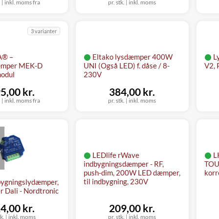
.
|
inkl. moms fra
pr. stk.
|
inkl. moms
3 varianter
A® –
Eltako lysdæmper 400W
L
æmper MEK-D
UNI (Også LED) f. dåse / 8-
V2, 
odul
230V
5,00 kr.
384,00 kr.
.
|
inkl. moms fra
pr. stk.
|
inkl. moms
M
LEDlife rWave
L
indbygningsdæmper - RF,
TOU
push-dim, 200W LED dæmper,
korr
til indbygning, 230V
bygningslydæmper,
 Dali - Nordtronic
4,00 kr.
209,00 kr.
tk.
|
inkl. moms
pr. stk.
|
inkl. moms