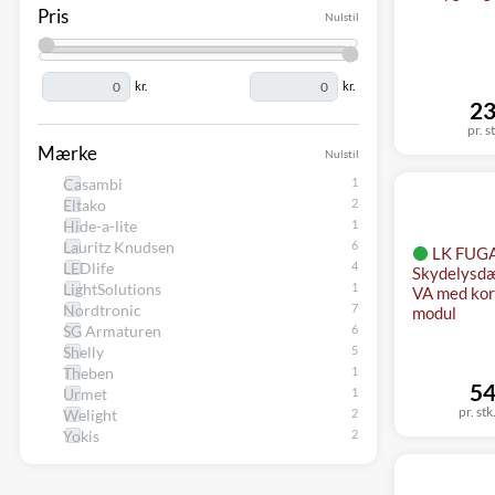
Pris
Nulstil
kr.
kr.
23
pr. s
Mærke
Nulstil
Casambi
Eltako
Hide-a-lite
Lauritz Knudsen
LK FUG
LEDlife
Skydelysd
LightSolutions
VA med kor
Nordtronic
modul
SG Armaturen
Shelly
Theben
54
Urmet
pr. stk
Welight
Yokis