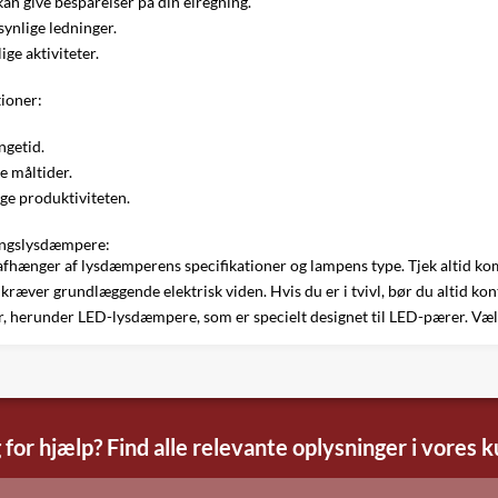
an give besparelser på din elregning.
synlige ledninger.
ige aktiviteter.
tioner:
ngetid.
e måltider.
ge produktiviteten.
ningslysdæmpere:
fhænger af lysdæmperens specifikationer og lampens type. Tjek altid komp
kræver grundlæggende elektrisk viden. Hvis du er i tvivl, bør du altid kont
r, herunder LED-lysdæmpere, som er specielt designet til LED-pærer. Vælg
 for hjælp? Find alle relevante oplysninger i vores 