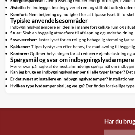
Energibesparelse:
Dæmp lyset og reducer energiforbruget, hvilket k
Æstetik:
En indbygget løsning giver et rent og stilfuldt udtryk uden 
Komfort:
Nem betjening og mulighed for at tilpasse lyset til forskell
Typiske anvendelsesområder
Indbygningslysdæmpere er ideelle i mange forskellige rum og situa
Stuer:
Skab en hyggelig atmosfære til afslapning og underholdning.
Soveværelser:
Juster lyset for en rolig og behagelig stemning før se
Køkkener:
Tilpas lysstyrken efter behov, fra madlavning til hyggelig
Kontorer:
Optimer belysningen for at reducere øjenbelastning og ø
Spørgsmål og svar om indbygningslysdæmpere
Her er svar på nogle af de mest almindelige spørgsmål om indbyg
Kan jeg bruge en indbygningslysdæmper til alle typer lamper?
Det a
Er det svært at installere en indbygningslysdæmper?
Installationen 
Hvilken type lysdæmper skal jeg vælge?
Der findes forskellige type
Har du brug