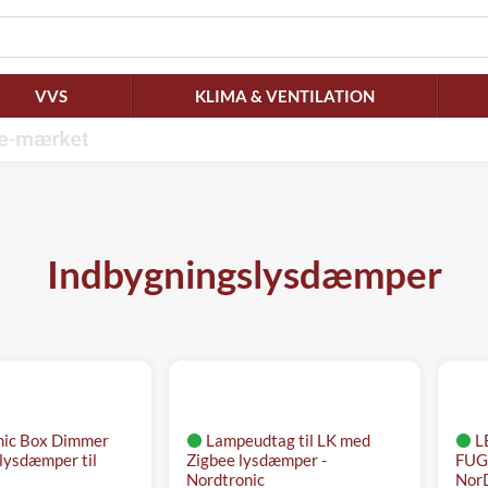
VVS
KLIMA & VENTILATION
Indbygningslysdæmper
nic Box Dimmer
Lampeudtag til LK med
L
 lysdæmper til
Zigbee lysdæmper -
FUG
Nordtronic
NorD