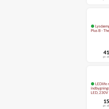
Lysdæmp
Plus B - Th
41
pr. s
LEDlife
indbygning
LED, 230V
15
pr. s