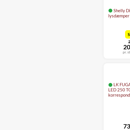
Shelly D
lysdæmper 
S
f
n
20
pr. s
LK FUG
LED 250 T
korrespond
73