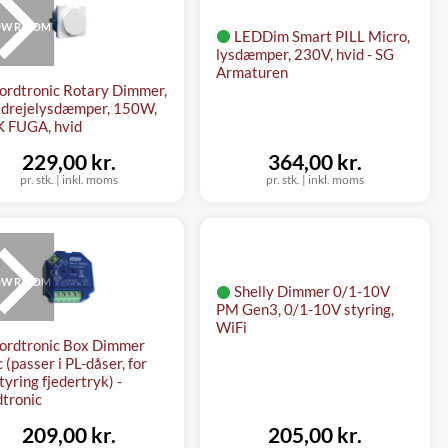
OWROOM
LEDDim Smart PILL Micro,
lysdæmper, 230V, hvid - SG
Armaturen
ordtronic Rotary Dimmer,
drejelysdæmper, 150W,
LK FUGA, hvid
229,00 kr.
364,00 kr.
pr. stk.
|
inkl. moms
pr. stk.
|
inkl. moms
OWROOM
Shelly Dimmer 0/1-10V
PM Gen3, 0/1-10V styring,
WiFi
ordtronic Box Dimmer
c (passer i PL-dåser, for
tyring fjedertryk) -
tronic
209,00 kr.
205,00 kr.