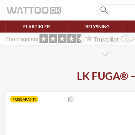
Mangler chatten?
Ret samtykke!
ELARTIKLER
BELYSNING
Fremragende
…
LK FUGA® –
PRISGARANTI