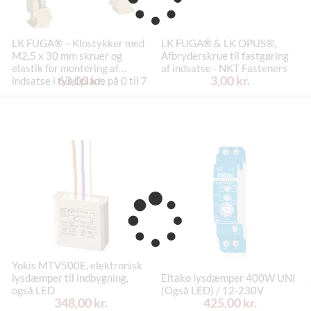
LK FUGA® – Klostykker med
LK FUGA® & LK OPUS®,
M2,5 x 30 mm skruer og
Afbryderskrue til fastgøring
elastik for montering af
af indsatse - NKT Fasteners
63,00 kr.
3,00 kr.
indsatse i tynd plade på 0 til 7
mm (ny model), pose med 5
sæt
Yokis MTV500E, elektronisk
lysdæmper til indbygning,
Eltako lysdæmper 400W UNI
også LED
(Også LED) / 12-230V
348,00 kr.
425,00 kr.