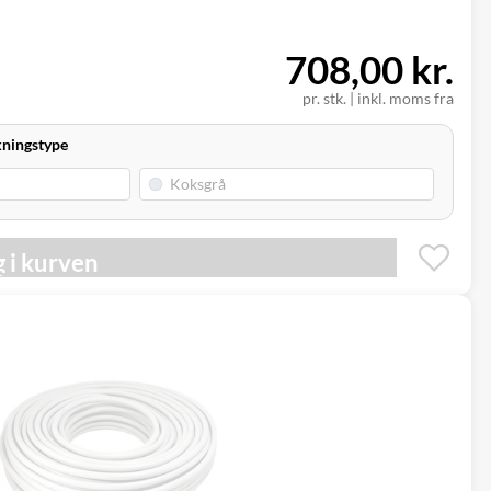
708,00 kr.
pr. stk.
|
inkl. moms fra
kningstype
 i kurven