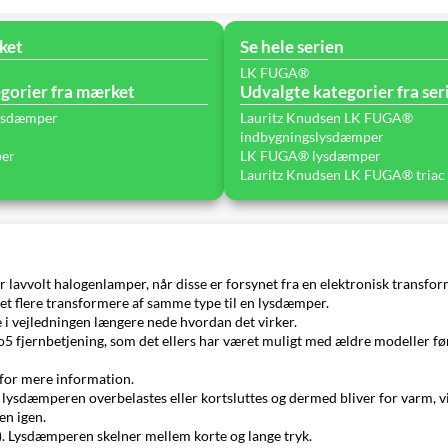
ket
Se hele serien
LK FUGA®
gorier fra mærket
Udvalgte kategorier fra ser
lysdæmper
Lauritz Knudsen LK FUGA®
indbygningslysdæmper
per
LK FUGA® lysdæmper
Lauritz Knudsen LK FUGA® triac
volt halogenlamper, når disse er forsynet fra en elektronisk transformer
ttet flere transformere af samme type til en lysdæmper.
e i vejledningen længere nede hvordan det virker.
 fjernbetjening, som det ellers har været muligt med ældre modeller før
 for mere information.
vis lysdæmperen overbelastes eller kortsluttes og dermed bliver for varm,
en igen.
). Lysdæmperen skelner mellem korte og lange tryk.