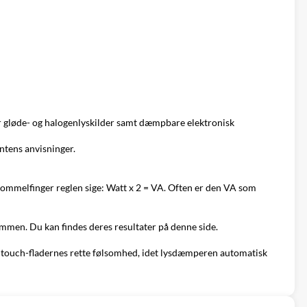
 gløde- og halogenlyskilder samt dæmpbare elektronisk
ntens anvisninger.
tommelfinger reglen sige: Watt x 2 = VA. Often er den VA som
sammen. Du kan findes deres
resultater på denne side
.
re touch-fladernes rette følsomhed, idet lysdæmperen automatisk