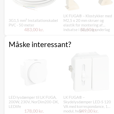
LK FUGA® – Klostykker med
3G1,5 mm² Installationskabel
M2,5 x 20 mm skruer og
PVC - 50 meter
elastik for montering af
483,00 kr.
50,50 kr.
indsatse i dåser og underlag
(ny model), pose med 5 sæt
Måske interessant?
LED lysdæmper til LK FUGA,
LK FUGA® –
200W, 230V, NorDim200-DK,
Skydelysdæmper LED-S 120
LEDlife
VA med korrespondance, 1
178,00 kr.
549,00 kr.
modul, hvid