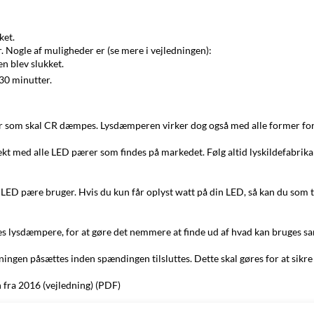
ket.
 Nogle af muligheder er (se mere i vejledningen):
n blev slukket.
30 minutter.
 som skal CR dæmpes. Lysdæmperen virker dog også med alle former for
t med alle LED pærer som findes på markedet. Følg altid lyskildefabrika
LED pære bruger. Hvis du kun får oplyst watt på din LED, så kan du som 
es lysdæmpere, for at gøre det nemmere at finde ud af hvad kan bruges 
kningen påsættes inden spændingen tilsluttes. Dette skal gøres for at sik
fra 2016 (vejledning) (PDF)