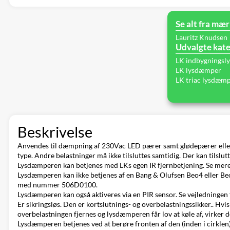
Se alt fra mær
Lauritz Knudsen
Udvalgte kate
LK indbygnings
LK lysdæmper
LK triac lysdæm
Beskrivelse
Anvendes til dæmpning af 230Vac LED pærer samt glødepærer eller lav
type. Andre belastninger må ikke tilsluttes samtidig. Der kan tilslu
Lysdæmperen kan betjenes med
LKs egen IR fjernbetjening
. Se mer
Lysdæmperen kan ikke betjenes af en Bang & Olufsen Beo4 eller Beo5
med nummer 506D0100.
Lysdæmperen kan også aktiveres via en PIR sensor. Se vejledningen
Er sikringsløs. Den er kortslutnings- og overbelastningssikker.. H
overbelastningen fjernes og lysdæmperen får lov at køle af, virker d
Lysdæmperen betjenes ved at berøre fronten af den (inden i cirklen