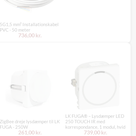
5G1,5 mm² Installationskabel
PVC - 50 meter
736,00 kr.
LK FUGA® – Lysdæmper LED
LE
ZigBee dreje lysdæmper til LK
250 TOUCH IR med
ly
FUGA - 250W
korrespondance, 1 modul, hvid
Ar
261,00 kr.
739,00 kr.