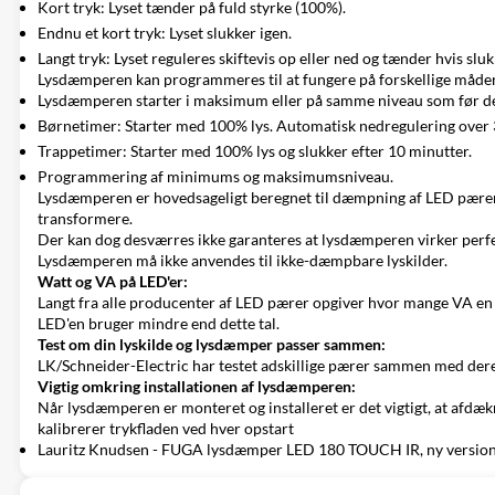
Kort tryk: Lyset tænder på fuld styrke (100%).
Endnu et kort tryk: Lyset slukker igen.
Langt tryk: Lyset reguleres skiftevis op eller ned og tænder hvis sluk
Lysdæmperen kan programmeres til at fungere på forskellige måder.
Lysdæmperen starter i maksimum eller på samme niveau som før de
Børnetimer: Starter med 100% lys. Automatisk nedregulering over 
Trappetimer: Starter med 100% lys og slukker efter 10 minutter.
Programmering af minimums og maksimumsniveau.
Lysdæmperen er hovedsageligt beregnet til dæmpning af LED pærer
transformere.
Der kan dog desværres ikke garanteres at lysdæmperen virker perfek
Lysdæmperen må ikke anvendes til ikke-dæmpbare lyskilder.
Watt og VA på LED'er:
Langt fra alle producenter af LED pærer opgiver hvor mange VA en 
LED'en bruger mindre end dette tal.
Test om din lyskilde og lysdæmper passer sammen:
LK/Schneider-Electric har testet adskillige pærer sammen med der
Vigtig omkring installationen af lysdæmperen:
Når lysdæmperen er monteret og installeret er det vigtigt, at afdæ
kalibrerer trykfladen ved hver opstart
Lauritz Knudsen - FUGA lysdæmper LED 180 TOUCH IR, ny version 