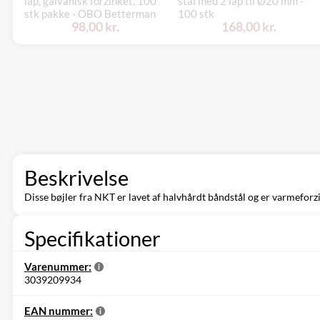
lap, galvanisk forzinket, 100
stål med 2 lap til Ø20 mm -
stk pakke - OBO Betterman
100 stk
98,00 kr.
168,00 kr.
Beskrivelse
Disse bøjler fra NKT er lavet af halvhårdt båndstål og er varmeforz
Specifikationer
Varenummer:
3039209934
EAN nummer: