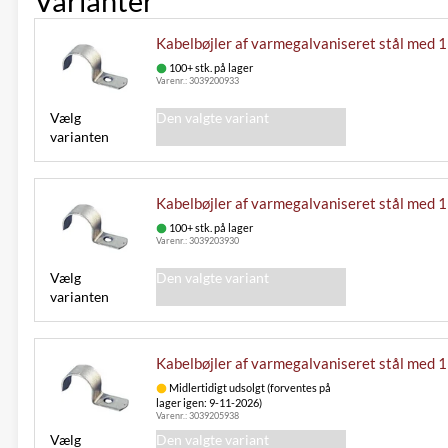
Varianter
Kabelbøjler af varmegalvaniseret stål med 1 
100+ stk. på lager
Varenr.:
3039200933
Vælg
Den valgte variant
varianten
Kabelbøjler af varmegalvaniseret stål med 1 
100+ stk. på lager
Varenr.:
3039203930
Vælg
Den valgte variant
varianten
Kabelbøjler af varmegalvaniseret stål med 1
Midlertidigt udsolgt (forventes på
lager igen: 9-11-2026)
Varenr.:
3039205938
Vælg
Den valgte variant