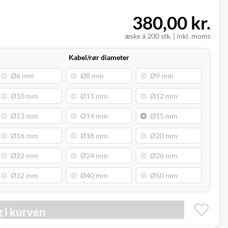
380,00 kr.
æske á 200 stk.
|
inkl. moms
Kabel/rør diameter
 i kurven