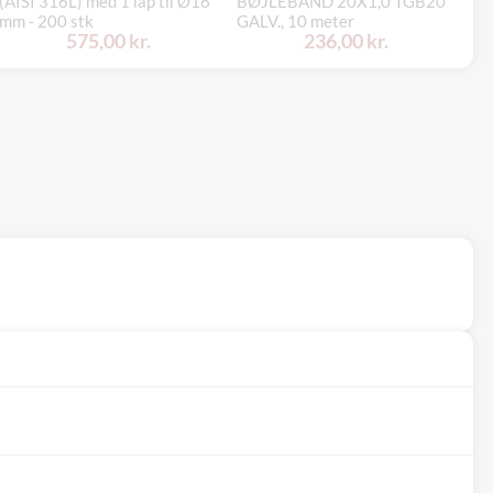
(AISI 316L) med 1 lap til Ø16
BØJLEBÅND 20X1,0 TGB20
BØ
mm - 200 stk
GALV., 10 meter
GA
575,00 kr.
236,00 kr.