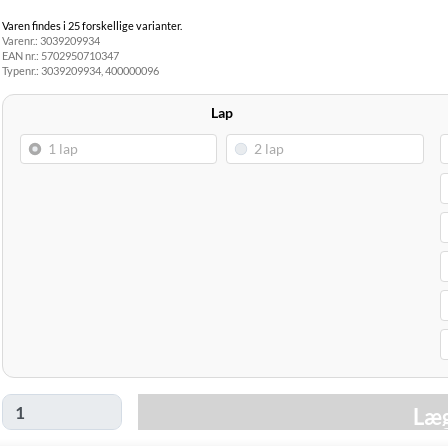
Varen findes i 25 forskellige varianter.
Varenr.:
3039209934
EAN nr.:
5702950710347
Typenr.:
3039209934, 400000096
Lap
Læg