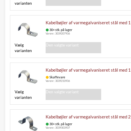
varianten
Kabelbøjler af varmegalvaniseret stål med 1
30+ stk. på lager
Varenr.:
3039207936
Vælg
Den valgte variant
varianten
Kabelbøjler af varmegalvaniseret stål med 1
Skaffevare
Varenr.:
3039210936
Vælg
Den valgte variant
varianten
Kabelbøjler af varmegalvaniseret stål med 2 
30+ stk. på lager
Varenr.:
3039303937