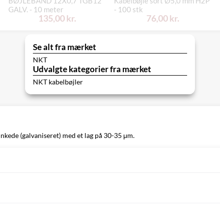
BØJLEBÅND 12X0,7 TGB12
Kabelbøjle sort Ø5,0 mm H2P
GALV. - 10 meter
- 100 stk
135,00 kr.
76,00 kr.
Se alt fra mærket
NKT
Udvalgte kategorier fra mærket
NKT kabelbøjler
inkede (galvaniseret) med et lag på 30-35 μm.