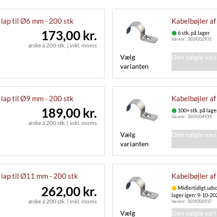
lap til Ø6 mm - 200 stk
Kabelbøjler af
173,00 kr.
6 stk. på lager
Varenr.:
3039202931
æske á 200 stk.
|
inkl. moms
Vælg
Den valgte var
varianten
lap til Ø9 mm - 200 stk
Kabelbøjler af
189,00 kr.
100+ stk. på lage
Varenr.:
3039204939
æske á 200 stk.
|
inkl. moms
Vælg
Den valgte var
varianten
 lap til Ø11 mm - 200 stk
Kabelbøjler af
262,00 kr.
Midlertidigt udso
lager igen: 9-10-20
æske á 200 stk.
|
inkl. moms
Varenr.:
3039206937
Vælg
Den valgte var