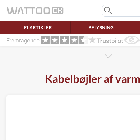
Mangler chatten?
Ret samtykke!
ELARTIKLER
BELYSNING
Fremragende
…
Kabelbøjler af varm