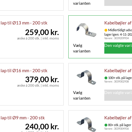
varianten
 lap til Ø13 mm - 200 stk
Kabelbøjler af
259,00 kr.
Midlertidigt udso
lager igen: 4-11-20
æske á 200 stk.
|
inkl. moms
Varenr.:
3039209934
Vælg
Den valgte var
varianten
 lap til Ø16 mm - 200 stk
Kabelbøjler af
379,00 kr.
100+ stk. på lage
Varenr.:
3039302938
æske á 200 stk.
|
inkl. moms
Vælg
Den valgte var
varianten
lap til Ø9 mm - 200 stk
Kabelbøjler af
240,00 kr.
80+ stk. på lager
Varenr.:
3039304936