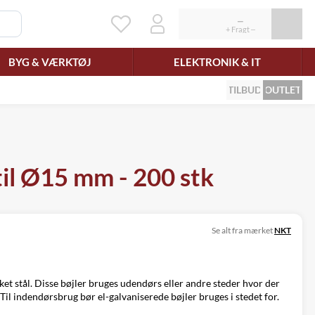
BYG & VÆRKTØJ
ELEKTRONIK & IT
TILBUD
OUTLET
til Ø15 mm - 200 stk
Se alt fra mærket
NKT
nket stål. Disse bøjler bruges udendørs eller andre steder hvor der
. Til indendørsbrug bør
el-galvaniserede bøjler
bruges i stedet for.