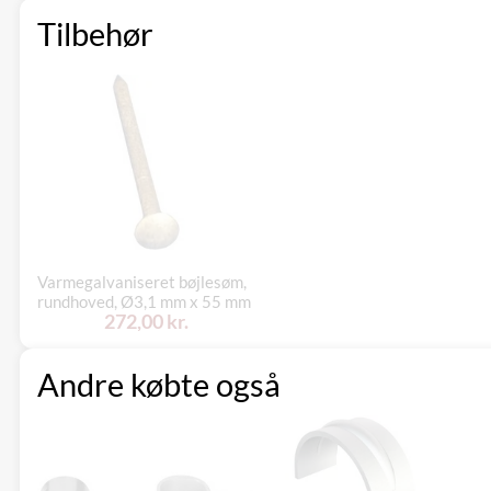
Tilbehør
Varmegalvaniseret bøjlesøm,
rundhoved, Ø3,1 mm x 55 mm
272,00 kr.
Andre købte også