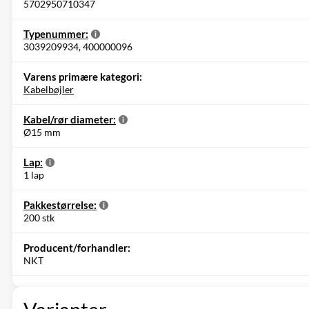
5702950710347
Typenummer:
3039209934, 400000096
Varens primære kategori:
Kabelbøjler
Kabel/rør diameter:
Ø15 mm
Lap:
1 lap
Pakkestørrelse:
200 stk
Producent/forhandler:
NKT