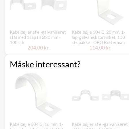
Kabelbøjler af el-galvaniseret
Kabelbøjle 604 G, 20 mm, 1-
stål med 1 lap til Ø20 mm -
lap, galvanisk forzinket, 100
100 stk
stk pakke - OBO Betterman
204,00 kr.
114,00 kr.
Måske interessant?
Kabelbøjle 604 G, 16 mm, 1-
Kabelbøjler af el-galvaniseret