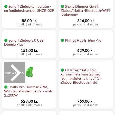
Sonoff Zigbee temperatur-
Shelly Dimmer Gen4,
og fugtighedssensor, SNZB-02P
Zigbee/Matter/Bluetooth/WiFi
lysdæmper
88,00 kr.
316,00 kr.
pr. stk.
|
inkl. moms
pr. stk.
|
inkl. moms
Sonoff Zigbee 3.0 USB
Philips Hue Bridge Pro
Dongle Plus
151,00 kr.
629,00 kr.
pr. stk.
|
inkl. moms
pr. stk.
|
inkl. moms
DEVIreg™ InControl
SHOWROOM
gulvvarmetermostat med
ledningsføler (5 til 35° C),
Zigbee, Bluetooth, hvid
Shelly Pro Dimmer 2PM,
WiFi tavlelysdæmper, 2-kanals,
2x200W
529,00 kr.
769,00 kr.
pr. stk.
|
inkl. moms
pr. stk.
|
inkl. moms