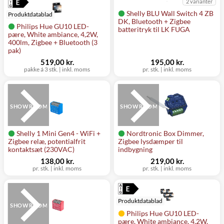
2 varianter
Shelly BLU Wall Switch 4 ZB
Produktdatablad
DK, Bluetooth + Zigbee
Philips Hue GU10 LED-
batteritryk til LK FUGA
pære, White ambiance, 4,2W,
400lm, Zigbee + Bluetooth (3
pak)
519,00 kr.
195,00 kr.
pakke á 3 stk.
|
inkl. moms
pr. stk.
|
inkl. moms
SHOWROOM
SHOWROOM
Shelly 1 Mini Gen4 - WiFi +
Nordtronic Box Dimmer,
Zigbee relæ, potentialfrit
Zigbee lysdæmper til
kontaktsæt (230VAC)
indbygning
138,00 kr.
219,00 kr.
pr. stk.
|
inkl. moms
pr. stk.
|
inkl. moms
Produktdatablad
SHOWROOM
Philips Hue GU10 LED-
pære, White ambiance, 4,2W,