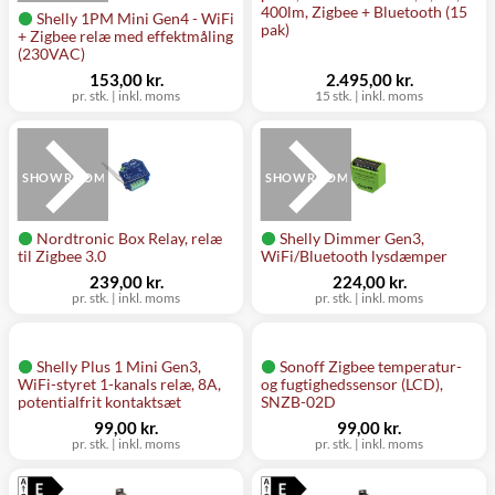
400lm, Zigbee + Bluetooth (15
Shelly 1PM Mini Gen4 - WiFi
pak)
+ Zigbee relæ med effektmåling
(230VAC)
153,00 kr.
2.495,00 kr.
pr. stk.
|
inkl. moms
15 stk.
|
inkl. moms
SHOWROOM
SHOWROOM
Nordtronic Box Relay, relæ
Shelly Dimmer Gen3,
til Zigbee 3.0
WiFi/Bluetooth lysdæmper
239,00 kr.
224,00 kr.
pr. stk.
|
inkl. moms
pr. stk.
|
inkl. moms
Shelly Plus 1 Mini Gen3,
Sonoff Zigbee temperatur-
WiFi-styret 1-kanals relæ, 8A,
og fugtighedssensor (LCD),
potentialfrit kontaktsæt
SNZB-02D
99,00 kr.
99,00 kr.
pr. stk.
|
inkl. moms
pr. stk.
|
inkl. moms