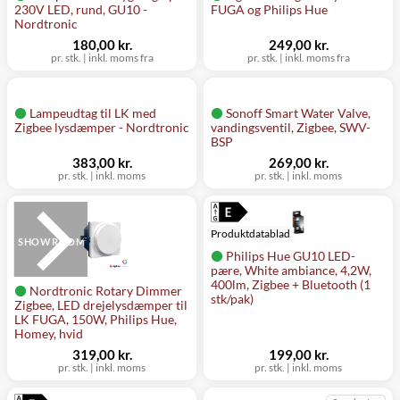
230V LED, rund, GU10 -
FUGA og Philips Hue
Nordtronic
180,00 kr.
249,00 kr.
pr. stk.
|
inkl. moms fra
pr. stk.
|
inkl. moms fra
Lampeudtag til LK med
Sonoff Smart Water Valve,
Zigbee lysdæmper - Nordtronic
vandingsventil, Zigbee, SWV-
BSP
383,00 kr.
269,00 kr.
pr. stk.
|
inkl. moms
pr. stk.
|
inkl. moms
Produktdatablad
SHOWROOM
Philips Hue GU10 LED-
pære, White ambiance, 4,2W,
400lm, Zigbee + Bluetooth (1
Nordtronic Rotary Dimmer
stk/pak)
Zigbee, LED drejelysdæmper til
LK FUGA, 150W, Philips Hue,
Homey, hvid
319,00 kr.
199,00 kr.
pr. stk.
|
inkl. moms
pr. stk.
|
inkl. moms