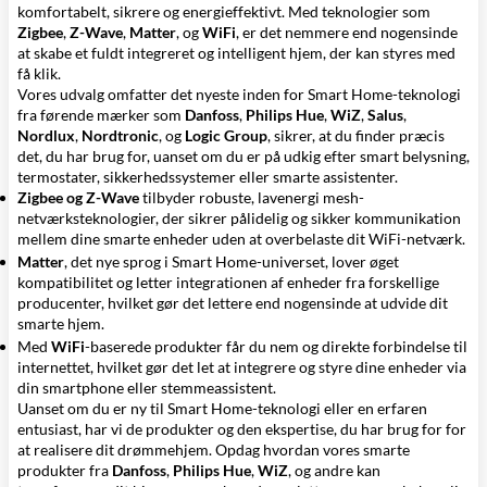
komfortabelt, sikrere og energieffektivt. Med teknologier som
Zigbee
,
Z-Wave
,
Matter
, og
WiFi
, er det nemmere end nogensinde
at skabe et fuldt integreret og intelligent hjem, der kan styres med
få klik.
Vores udvalg omfatter det nyeste inden for Smart Home-teknologi
fra førende mærker som
Danfoss
,
Philips Hue
,
WiZ
,
Salus
,
Nordlux
,
Nordtronic
, og
Logic Group
, sikrer, at du finder præcis
det, du har brug for, uanset om du er på udkig efter smart belysning,
termostater, sikkerhedssystemer eller smarte assistenter.
Zigbee og Z-Wave
tilbyder robuste, lavenergi mesh-
netværksteknologier, der sikrer pålidelig og sikker kommunikation
mellem dine smarte enheder uden at overbelaste dit WiFi-netværk.
Matter
, det nye sprog i Smart Home-universet, lover øget
kompatibilitet og letter integrationen af enheder fra forskellige
producenter, hvilket gør det lettere end nogensinde at udvide dit
smarte hjem.
Med
WiFi
-baserede produkter får du nem og direkte forbindelse til
internettet, hvilket gør det let at integrere og styre dine enheder via
din smartphone eller stemmeassistent.
Uanset om du er ny til Smart Home-teknologi eller en erfaren
entusiast, har vi de produkter og den ekspertise, du har brug for for
at realisere dit drømmehjem. Opdag hvordan vores smarte
produkter fra
Danfoss
,
Philips Hue
,
WiZ
, og andre kan