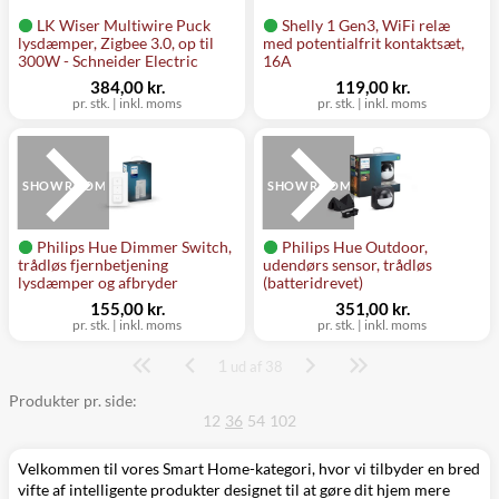
LK Wiser Multiwire Puck
Shelly 1 Gen3, WiFi relæ
lysdæmper, Zigbee 3.0, op til
med potentialfrit kontaktsæt,
300W - Schneider Electric
16A
384,00 kr.
119,00 kr.
pr. stk.
|
inkl. moms
pr. stk.
|
inkl. moms
SHOWROOM
SHOWROOM
Philips Hue Dimmer Switch,
Philips Hue Outdoor,
trådløs fjernbetjening
udendørs sensor, trådløs
lysdæmper og afbryder
(batteridrevet)
155,00 kr.
351,00 kr.
pr. stk.
|
inkl. moms
pr. stk.
|
inkl. moms
1
Side
ud af 38
Produkter pr. side:
12
36
54
102
Velkommen til vores Smart Home-kategori, hvor vi tilbyder en bred
vifte af intelligente produkter designet til at gøre dit hjem mere