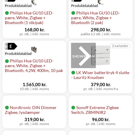
Produktdatablad
Produktdatablad
Philips Hue GU10 LED-
Philips Hue GU10 LED-
pære, White, Zigbee +
pære, White, Zigbee +
Bluetooth (1 stk/pak)
Bluetooth (2 pak)
168,00 kr.
298,00 kr.
pr. stk.
|
inkl. moms
pakke á 2 stk.
|
inkl. moms
2 varianter
Produktdatablad
SHOWROOM
Philips Hue GU10 LED-
pære, White, Zigbee +
Bluetooth, 4,2W, 400lm, 10 pak
LK Wiser batteritryk 4 slutte
- Lauritz Knudsen
1.565,00 kr.
379,00 kr.
10 stk.
|
inkl. moms
pr. stk.
|
inkl. moms fra
Nordtronic DIN Dimmer
Sonoff Extreme Zigbee
Zigbee, lysdæmper
Switch, ZBMINIR2
319,00 kr.
96,00 kr.
pr. stk.
|
inkl. moms
pr. stk.
|
inkl. moms