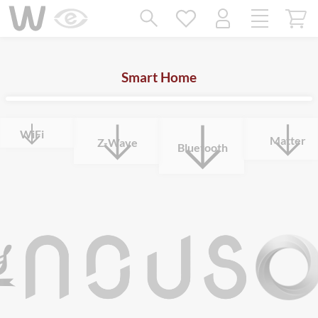
Mangler chatten?
Ret samtykke!
Smart Home
WiFi
Matter
Z-Wave
Bluetooth