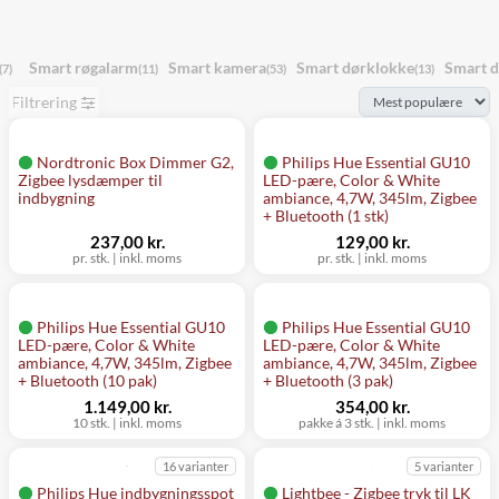
Smart røgalarm
Smart kamera
Smart dørklokke
Smart d
(7)
(11)
(53)
(13)
Filtrering
Nordtronic Box Dimmer G2,
Philips Hue Essential GU10
Zigbee lysdæmper til
LED-pære, Color & White
indbygning
ambiance, 4,7W, 345lm, Zigbee
+ Bluetooth (1 stk)
237,00 kr.
129,00 kr.
pr. stk.
|
inkl. moms
pr. stk.
|
inkl. moms
Philips Hue Essential GU10
Philips Hue Essential GU10
LED-pære, Color & White
LED-pære, Color & White
ambiance, 4,7W, 345lm, Zigbee
ambiance, 4,7W, 345lm, Zigbee
+ Bluetooth (10 pak)
+ Bluetooth (3 pak)
1.149,00 kr.
354,00 kr.
10 stk.
|
inkl. moms
pakke á 3 stk.
|
inkl. moms
16 varianter
5 varianter
Philips Hue indbygningsspot
Lightbee - Zigbee tryk til LK