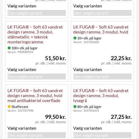
Vælg varianten
Vælg varianten
Den valgte variant
Den valgte variant
LK FUGA® – Soft 63 vandret
LK FUGA® – Soft 63 vandret
design ramme, 3 modul,
design ramme, 3 modul, hvid
stålmetallic + teknisk
10+ stk. på lager
monteringsramme
Varenr.:
1017056606
100+ stk. på lager
Varenr.:
9909000554
51,50 kr.
22,25 kr.
pr. stk.
|
inkl. moms
pr. stk.
|
inkl. moms
Vælg varianten
Vælg varianten
Den valgte variant
Den valgte variant
LK FUGA® – Soft 63 vandret
LK FUGA® – Soft 63 vandret
design ramme, 3 modul, hvid
design ramme, 3 modul,
med antibakteriel overflade
lysegrå
Skaffevare
80+ stk. på lager
Varenr.:
1017057498
Varenr.:
1017056619
99,50 kr.
27,25 kr.
pr. stk.
|
inkl. moms
pr. stk.
|
inkl. moms
Vælg varianten
Vælg varianten
Den valgte variant
Den valgte variant