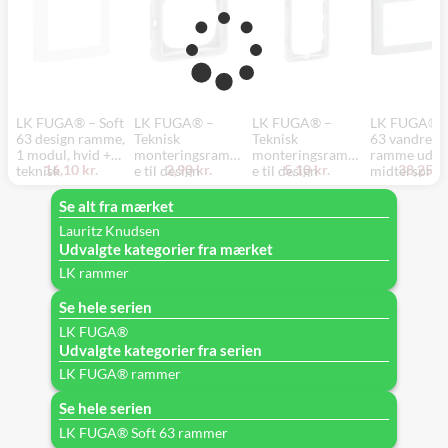
LK FUGA® – Soft
LK FUGA® –
LK FUGA® –
LK FUGA® –
63 design ramme,
Teknisk
Teknisk
63 vandret d
1 modul, hvid +
monteringsramm
monteringsramm
ramme uden
16,10 kr.
2,90 kr.
5,10 kr.
38,25 kr
teknisk
e til design
e til design
midterspros
monteringsramm
ramme, 1 modul,
ramme uden
1x2 modul,
e
grå
midtersprosse,
stålmetallic 
Se alt fra mærket
1x2 modul, grå
teknisk
Lauritz Knudsen
monterings
Udvalgte kategorier fra mærket
e
LK rammer
Se hele serien
LK FUGA®
Udvalgte kategorier fra serien
LK FUGA® rammer
Se hele serien
LK FUGA® Soft 63 rammer