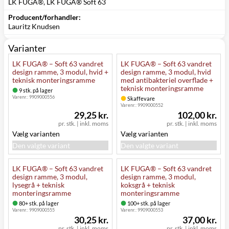
LK FUGA®, LK FUGA® Soft 63
Producent/forhandler:
Lauritz Knudsen
Varianter
LK FUGA® – Soft 63 vandret
LK FUGA® – Soft 63 vandret
design ramme, 3 modul, hvid +
design ramme, 3 modul, hvid
teknisk monteringsramme
med antibakteriel overflade +
teknisk monteringsramme
9 stk. på lager
Varenr.:
9909000556
Skaffevare
Varenr.:
9909000552
29,25 kr.
102,00 kr.
pr. stk.
|
inkl. moms
pr. stk.
|
inkl. moms
Vælg varianten
Vælg varianten
Den valgte variant
Den valgte variant
LK FUGA® – Soft 63 vandret
LK FUGA® – Soft 63 vandret
design ramme, 3 modul,
design ramme, 3 modul,
lysegrå + teknisk
koksgrå + teknisk
monteringsramme
monteringsramme
80+ stk. på lager
100+ stk. på lager
Varenr.:
9909000555
Varenr.:
9909000553
30,25 kr.
37,00 kr.
pr. stk.
|
inkl. moms
pr. stk.
|
inkl. moms