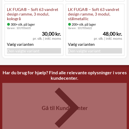
LK FUGA® – Soft 63 vandret
LK FUGA® – Soft 63 vandret
design ramme, 3 modul,
design ramme, 3 modul,
koksgrå
stålmetallic
300+ stk. på lager
200+ stk. på lager
Varenr.:
1017056635
Varenr.:
1017056622
30,00 kr.
48,00 kr.
pr. stk.
|
inkl. moms
pr. stk.
|
inkl. moms
Vælg varianten
Vælg varianten
Den valgte variant
Den valgte variant
Har du brug for hjælp? Find alle relevante oplysninger i vores
kundecenter.
Gå til Kundecenter